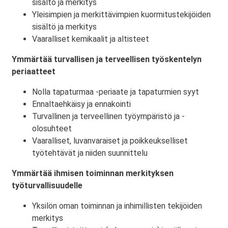
sisältö ja merkitys
Yleisimpien ja merkittävimpien kuormitustekijöiden
sisältö ja merkitys
Vaaralliset kemikaalit ja altisteet
Ymmärtää turvallisen ja terveellisen työskentelyn
periaatteet
Nolla tapaturmaa -periaate ja tapaturmien syyt
Ennaltaehkäisy ja ennakointi
Turvallinen ja terveellinen työympäristö ja -
olosuhteet
Vaaralliset, luvanvaraiset ja poikkeukselliset
työtehtävät ja niiden suunnittelu
Ymmärtää ihmisen toiminnan merkityksen
työturvallisuudelle
Yksilön oman toiminnan ja inhimillisten tekijöiden
merkitys