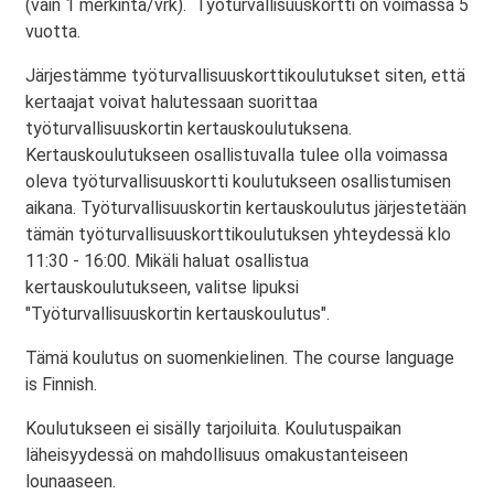
(vain 1 merkintä/vrk). Työturvallisuuskortti on voimassa 5
vuotta.
Järjestämme työturvallisuuskorttikoulutukset siten, että
kertaajat voivat halutessaan suorittaa
työturvallisuuskortin kertauskoulutuksena.
Kertauskoulutukseen osallistuvalla tulee olla voimassa
oleva työturvallisuuskortti koulutukseen osallistumisen
aikana. Työturvallisuuskortin kertauskoulutus järjestetään
tämän työturvallisuuskorttikoulutuksen yhteydessä klo
11:30 - 16:00. Mikäli haluat osallistua
kertauskoulutukseen, valitse lipuksi
"Työturvallisuuskortin kertauskoulutus".
Tämä koulutus on suomenkielinen. The course language
is Finnish.
Koulutukseen ei sisälly tarjoiluita. Koulutuspaikan
läheisyydessä on mahdollisuus omakustanteiseen
lounaaseen.