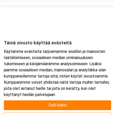
Kurssipaikka
ABC Kuninkaantie Pernaja
Vanhankyläntie 77
07740 Porvoo
Tämä sivusto käyttää evästeitä
Tarkempi kartta ja ajo-ohjeet
Käytämme evästeitä tarjoamamme sisällön ja mainosten
räätälöimiseen, sosiaalisen median ominaisuuksien
tukemiseen ja kävijämäärämme analysoimiseen. Lisäksi
jaamme sosiaalisen median, mainosalan ja analytiikka-alan
kumppaneillemme tietoja siitä, miten käytät sivustoamme.
Kumppanimme voivat yhdistää näitä tietoja muihin tietoihin,
joita olet antanut heille tai joita on kerätty, kun olet
käyttänyt heidän palvelujaan.
Salli kaikki