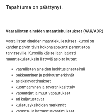
Tapahtuma on päättynyt.
Vaarallisten aineiden maantiekuljetukset (VAK/ADR)
Vaarallisten aineiden maantiekuljetukset -kurssi on
kahden päivän tiivis kokonaispaketti perustietoa
tarvitseville. Kurssilla käsitellään laajasti
maantiekuljetuksiin liittyviä asioita kuten:
vaarallisten aineiden luokitusjärjestelmä
pakkaaminen ja pakkausmerkinnät
asiakirjavaatimukset
kuormaaminen ja tavaran käsittely
vapaarajat ja muut vapautukset
eri kuljetustavat
kuljetusyksiköiden merkinnät
varuste- ja katsastusvaatimukset