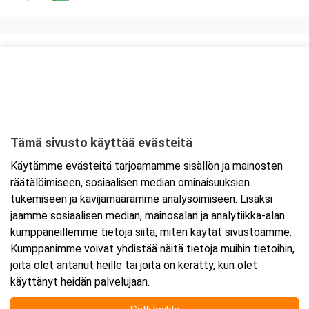
Kurssipaikka
Skyline Airport Hotel
Elannontie 9
01510 Vantaa
Tämä sivusto käyttää evästeitä
Tarkempi kartta ja ajo-ohjeet
Käytämme evästeitä tarjoamamme sisällön ja mainosten
räätälöimiseen, sosiaalisen median ominaisuuksien
tukemiseen ja kävijämäärämme analysoimiseen. Lisäksi
jaamme sosiaalisen median, mainosalan ja analytiikka-alan
kumppaneillemme tietoja siitä, miten käytät sivustoamme.
Kumppanimme voivat yhdistää näitä tietoja muihin tietoihin,
joita olet antanut heille tai joita on kerätty, kun olet
käyttänyt heidän palvelujaan.