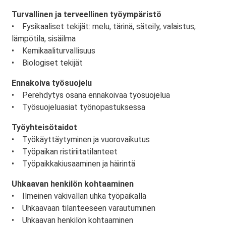
Turvallinen ja terveellinen työympäristö
• Fysikaaliset tekijät: melu, tärinä, säteily, valaistus,
lämpötila, sisäilma
• Kemikaaliturvallisuus
• Biologiset tekijät
Ennakoiva työsuojelu
• Perehdytys osana ennakoivaa työsuojelua
• Työsuojeluasiat työnopastuksessa
Työyhteisötaidot
• Työkäyttäytyminen ja vuorovaikutus
• Työpaikan ristiriitatilanteet
• Työpaikkakiusaaminen ja häirintä
Uhkaavan henkilön kohtaaminen
• Ilmeinen väkivallan uhka työpaikalla
• Uhkaavaan tilanteeseen varautuminen
• Uhkaavan henkilön kohtaaminen