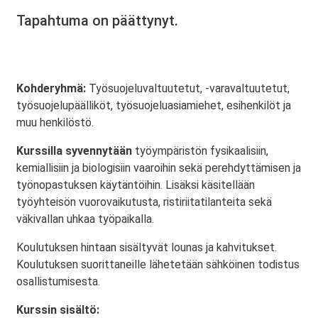
Tapahtuma on päättynyt.
Kohderyhmä:
Työsuojeluvaltuutetut, -varavaltuutetut,
työsuojelupäälliköt, työsuojeluasiamiehet, esihenkilöt ja
muu henkilöstö.
Kurssilla syvennytään
työympäristön fysikaalisiin,
kemiallisiin ja biologisiin vaaroihin sekä perehdyttämisen ja
työnopastuksen käytäntöihin. Lisäksi käsitellään
työyhteisön vuorovaikutusta, ristiriitatilanteita sekä
väkivallan uhkaa työpaikalla.
Koulutuksen hintaan sisältyvät lounas ja kahvitukset.
Koulutuksen suorittaneille lähetetään sähköinen todistus
osallistumisesta.
Kurssin sisältö: