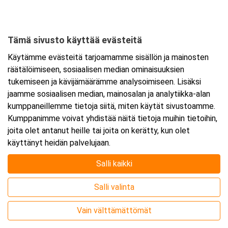
Mikonkatu 9
50100 Mikkeli
Tämä sivusto käyttää evästeitä
Tarkempi kartta ja ajo-ohjeet
Käytämme evästeitä tarjoamamme sisällön ja mainosten
räätälöimiseen, sosiaalisen median ominaisuuksien
tukemiseen ja kävijämäärämme analysoimiseen. Lisäksi
jaamme sosiaalisen median, mainosalan ja analytiikka-alan
kumppaneillemme tietoja siitä, miten käytät sivustoamme.
Kumppanimme voivat yhdistää näitä tietoja muihin tietoihin,
joita olet antanut heille tai joita on kerätty, kun olet
käyttänyt heidän palvelujaan.
Salli kaikki
Salli valinta
Vain välttämättömät