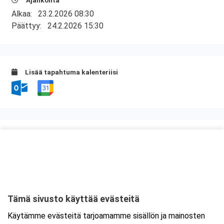
Ajankohta
Alkaa:
23.2.2026 08:30
Päättyy:
24.2.2026 15:30
Lisää tapahtuma kalenteriisi
Kurssipaikka
Kuntatalo, Kokous- ja kongressikeskus
Toinen linja 14
00530 Helsinki
Tämä sivusto käyttää evästeitä
Tarkempi kartta ja ajo-ohjeet
Käytämme evästeitä tarjoamamme sisällön ja mainosten