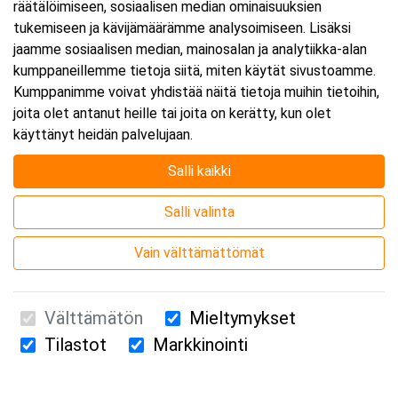
räätälöimiseen, sosiaalisen median ominaisuuksien
tukemiseen ja kävijämäärämme analysoimiseen. Lisäksi
jaamme sosiaalisen median, mainosalan ja analytiikka-alan
kumppaneillemme tietoja siitä, miten käytät sivustoamme.
Kumppanimme voivat yhdistää näitä tietoja muihin tietoihin,
joita olet antanut heille tai joita on kerätty, kun olet
käyttänyt heidän palvelujaan.
Salli kaikki
Salli valinta
Vain välttämättömät
Välttämätön
Mieltymykset
Tilastot
Markkinointi
Suomen Ensiapukoulutus Oy / Valimotie 21 / 00380 Helsinki
010 5251 260 /
kurssille@suomenensiapukoulutus.fi
Tietosuojaseloste ja evästeiden käyttö