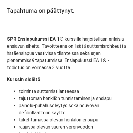
Tapahtuma on päättynyt.
SPR Ensiapukurssi EA 1®
kurssilla harjoitellaan erilaisia
ensiavun aiheita. Tavoitteena on lisätä auttamisrohkeutta
hätäensiapua vaativissa tilanteissa sekä arjen
pienemmissä tapaturmissa. Ensiapukurssi EA 1® -
todistus on voimassa 3 vuotta.
Kurssin sisältö
toiminta auttamistilanteessa
tajuttoman henkilön tunnistaminen ja ensiapu
painelu-puhalluselvytys sekä neuvovan
defibrillaattorin käyttö
tukehtumassa olevan henkilön ensiapu
raajassa olevan suuren verenvuodon