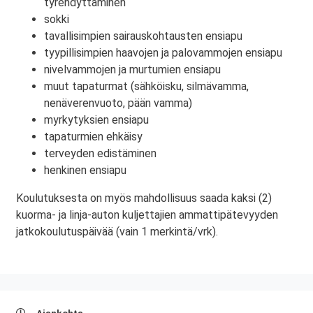
tyrehdyttäminen
sokki
tavallisimpien sairauskohtausten ensiapu
tyypillisimpien haavojen ja palovammojen ensiapu
nivelvammojen ja murtumien ensiapu
muut tapaturmat (sähköisku, silmävamma,
nenäverenvuoto, pään vamma)
myrkytyksien ensiapu
tapaturmien ehkäisy
terveyden edistäminen
henkinen ensiapu
Koulutuksesta on myös mahdollisuus saada kaksi (2)
kuorma- ja linja-auton kuljettajien ammattipätevyyden
jatkokoulutuspäivää (vain 1 merkintä/vrk).