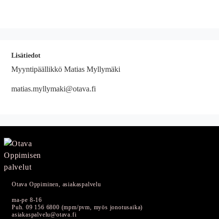
Lisätiedot
Myyntipäällikkö Matias Myllymäki
matias.myllymaki@otava.fi
Otava Oppiminen, asiakaspalvelu
ma-pe 8-16
Puh. 09 156 6800 (mpm/pvm, myös jonotusaika)
asiakaspalvelu@otava.fi