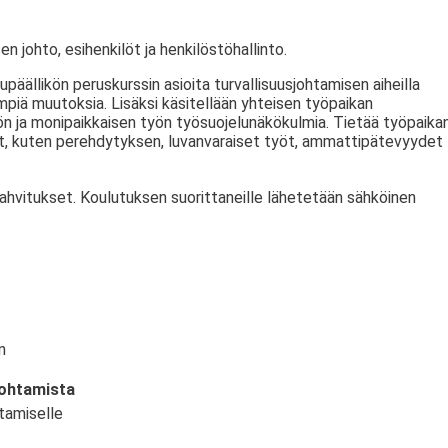
en johto, esihenkilöt ja henkilöstöhallinto.
päällikön peruskurssin asioita turvallisuusjohtamisen aiheilla
piä muutoksia. Lisäksi käsitellään yhteisen työpaikan
ön ja monipaikkaisen työn työsuojelunäkökulmia. Tietää työpaika
et, kuten perehdytyksen, luvanvaraiset työt, ammattipätevyydet
kahvitukset. Koulutuksen suorittaneille lähetetään sähköinen
n
johtamista
tamiselle