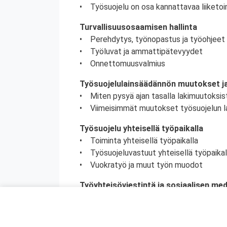
• Työsuojelu on osa kannattavaa liiketoi
Turvallisuusosaamisen hallinta
• Perehdytys, työnopastus ja työohjeet
• Työluvat ja ammattipätevyydet
• Onnettomuusvalmius
Työsuojelulainsäädännön muutokset ja
• Miten pysyä ajan tasalla lakimuutoksis
• Viimeisimmät muutokset työsuojelun l
Työsuojelu yhteisellä työpaikalla
• Toiminta yhteisellä työpaikalla
• Työsuojeluvastuut yhteisellä työpaikal
• Vuokratyö ja muut työn muodot
Työyhteisöviestintä ja sosiaalisen me
• Toimiva työyhteisöviestintä
• Työnantajan vastuu viestinnässä
• Sosiaalisen median käyttö työssä