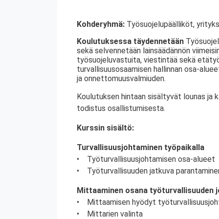
Kohderyhmä:
Työsuojelupäälliköt, yrityks
Koulutuksessa täydennetään
Työsuojelu
sekä selvennetään lainsäädännön viimeisim
työsuojeluvastuita, viestintää sekä etäty
turvallisuusosaamisen hallinnan osa-alue
ja onnettomuusvalmiuden.
Koulutuksen hintaan sisältyvät lounas ja 
todistus osallistumisesta.
Kurssin sisältö:
Turvallisuusjohtaminen työpaikalla
• Työturvallisuusjohtamisen osa-alueet
• Työturvallisuuden jatkuva parantamine
Mittaaminen osana työturvallisuuden 
• Mittaamisen hyödyt työturvallisuusjoh
• Mittarien valinta