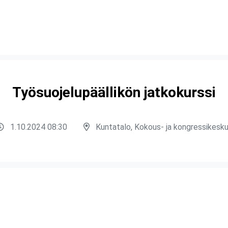
Työsuojelupäällikön jatkokurssi
1.10.2024 08:30
Kuntatalo, Kokous- ja kongressikesk