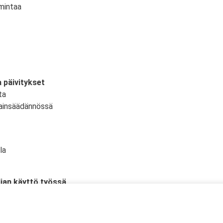
mintaa
 päivitykset
ta
ainsäädännössä
la
dian käyttö työssä