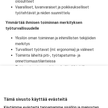
olosuhteet
Vaaralliset, luvanvaraiset ja poikkeukselliset
työtehtävät ja niiden suunnittelu
Ymmärtää ihmisen toiminnan merkityksen
työturvallisuudelle
Yksilön oman toiminnan ja inhimillisten tekijöiden
merkitys
Turvalliset työtavat (ml. ergonomia) ja välineet
Toiminta läheltä piti-, työtapaturma- ja
onnettomuustilanteissa
Työtapaturmien merkitys yksilön lähipiirille,
työyhteisölle ja yhteiskunnalle
Tämä sivusto käyttää evästeitä
Ajankohta
Käytämme evästeitä tarjoamamme sisällön ja mainosten
Alkaa:
13.11.2026 08:30