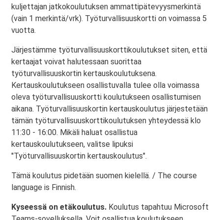
kuljettajan jatkokoulutuksen ammattipätevyysmerkintä
(vain 1 merkintä/vrk). Työturvallisuuskortti on voimassa 5
vuotta.
Järjestämme työturvallisuuskorttikoulutukset siten, että
kertaajat voivat halutessaan suorittaa
työturvallisuuskortin kertauskoulutuksena.
Kertauskoulutukseen osallistuvalla tulee olla voimassa
oleva työturvallisuuskortti koulutukseen osallistumisen
aikana. Työturvallisuuskortin kertauskoulutus järjestetään
tämän työturvallisuuskorttikoulutuksen yhteydessä klo
11:30 - 16:00. Mikäli haluat osallistua
kertauskoulutukseen, valitse lipuksi
"Työturvallisuuskortin kertauskoulutus".
Tämä koulutus pidetään suomen kielellä. / The course
language is Finnish.
Kyseessä on etäkoulutus.
Koulutus tapahtuu Microsoft
Teams-sovelluksella. Voit osallistua koulutukseen