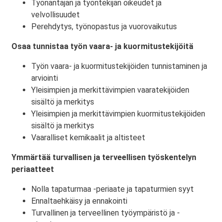
Työnantajan ja työntekijän oikeudet ja
velvollisuudet
Perehdytys, työnopastus ja vuorovaikutus
Osaa tunnistaa työn vaara- ja kuormitustekijöitä
Työn vaara- ja kuormitustekijöiden tunnistaminen ja
arviointi
Yleisimpien ja merkittävimpien vaaratekijöiden
sisältö ja merkitys
Yleisimpien ja merkittävimpien kuormitustekijöiden
sisältö ja merkitys
Vaaralliset kemikaalit ja altisteet
Ymmärtää turvallisen ja terveellisen työskentelyn
periaatteet
Nolla tapaturmaa -periaate ja tapaturmien syyt
Ennaltaehkäisy ja ennakointi
Turvallinen ja terveellinen työympäristö ja -