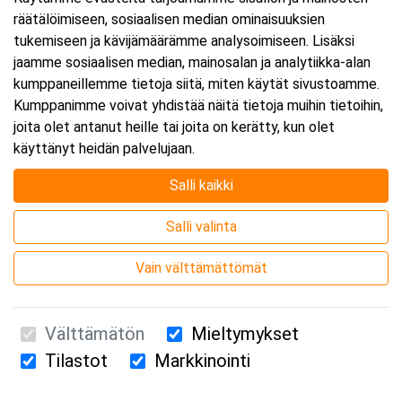
räätälöimiseen, sosiaalisen median ominaisuuksien
Päättyy:
13.11.2026 16:00
tukemiseen ja kävijämäärämme analysoimiseen. Lisäksi
jaamme sosiaalisen median, mainosalan ja analytiikka-alan
kumppaneillemme tietoja siitä, miten käytät sivustoamme.
Lisää tapahtuma kalenteriisi
Kumppanimme voivat yhdistää näitä tietoja muihin tietoihin,
joita olet antanut heille tai joita on kerätty, kun olet
käyttänyt heidän palvelujaan.
Salli kaikki
Kurssipaikka
Salli valinta
Webinaari
Vain välttämättömät
Välttämätön
Mieltymykset
Tilastot
Markkinointi
Suomen Ensiapukoulutus Oy / Valimotie 21 / 00380 Helsinki
010 5251 260 /
kurssille@suomenensiapukoulutus.fi