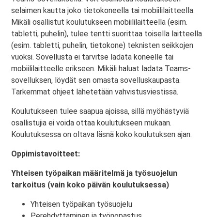
selaimen kautta joko tietokoneella tai mobiililaitteella.
Mikäli osallistut koulutukseen mobiililaitteella (esim.
tabletti, puhelin), tulee tentti suorittaa toisella laitteella
(esim. tabletti, puhelin, tietokone) teknisten seikkojen
vuoksi. Sovellusta ei tarvitse ladata koneelle tai
mobiililaitteelle erikseen. Mikäli haluat ladata Teams-
sovelluksen, löydät sen omasta sovelluskaupasta.
Tarkemmat ohjeet lähetetään vahvistusviestissä.
Koulutukseen tulee saapua ajoissa, sillä myöhästyviä
osallistujia ei voida ottaa koulutukseen mukaan.
Koulutuksessa on oltava läsnä koko koulutuksen ajan.
Oppimistavoitteet:
Yhteisen työpaikan määritelmä ja työsuojelun
tarkoitus (vain koko päivän koulutuksessa)
Yhteisen työpaikan työsuojelu
Perehdyttäminen ja työnopastus