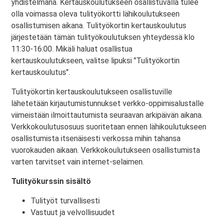
yhdistelmänä. Kertauskoulutukseen osallistuvalla tulee
olla voimassa oleva tulityökortti lähikoulutukseen
osallistumisen aikana. Tulityökortin kertauskoulutus
järjestetään tämän tulityökoulutuksen yhteydessä klo
11:30-16:00. Mikäli haluat osallistua
kertauskoulutukseen, valitse lipuksi "Tulityökortin
kertauskoulutus".
Tulityökortin kertauskoulutukseen osallistuville
lähetetään kirjautumistunnukset verkko-oppimisalustalle
viimeistään ilmoittautumista seuraavan arkipäivän aikana.
Verkkokoulutusosuus suoritetaan ennen lähikoulutukseen
osallistumista itsenäisesti verkossa mihin tahansa
vuorokauden aikaan. Verkkokoulutukseen osallistumista
varten tarvitset vain internet-selaimen.
Tulityökurssin sisältö
Tulityöt turvallisesti
Vastuut ja velvollisuudet