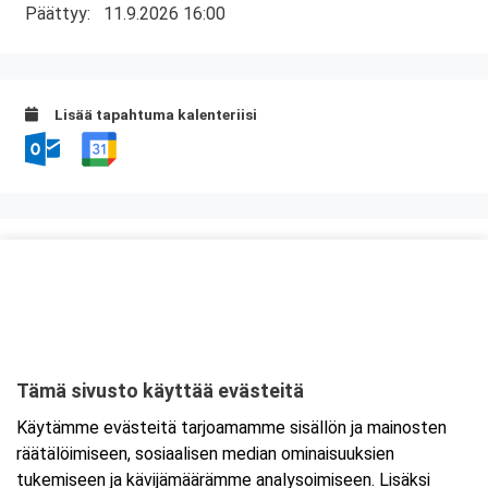
Päättyy:
11.9.2026 16:00
Lisää tapahtuma kalenteriisi
Kurssipaikka
Fast Oy
Kiilletie 1
90620 Oulu
Tämä sivusto käyttää evästeitä
Tarkempi kartta ja ajo-ohjeet
Käytämme evästeitä tarjoamamme sisällön ja mainosten
räätälöimiseen, sosiaalisen median ominaisuuksien
tukemiseen ja kävijämäärämme analysoimiseen. Lisäksi