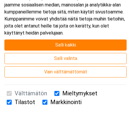
jaamme sosiaalisen median, mainosalan ja analytiikka-alan
kumppaneillemme tietoja siitä, miten käytät sivustoamme.
Kumppanimme voivat yhdistää näitä tietoja muihin tietoihin,
joita olet antanut heille tai joita on kerätty, kun olet
käyttänyt heidän palvelujaan.
Salli kaikki
Salli valinta
Vain välttämättömät
Välttämätön
Mieltymykset
Tilastot
Markkinointi
Suomen Ensiapukoulutus Oy / Valimotie 21 / 00380 Helsinki
010 5251 260 /
kurssille@suomenensiapukoulutus.fi
Tietosuojaseloste ja evästeiden käyttö