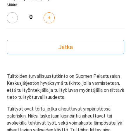
Määrä:
-
+
Tulitöiden turvallisuustutkinto on Suomen Pelastusalan
Keskusjärjestön hyväksymä tutkinto, jolla varmistetaan,
että tulityöntekijällä ja tulityöluvan myöntäjällä on riittävä
tieto tulityöturvallisuudesta.
Tulityöt ovat töitä, jotka aiheuttavat ympäristössä
paloriskin. Niiksi lasketaan kipinöintiä aiheuttavat tai
avoliekillä tehtävät työt, sekä voimakasta lämpösäteilyä
aiheuttavien välineiden käyttö. Tulitöihin liittyy aina