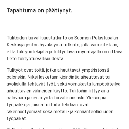
Tapahtuma on päättynyt.
Tulitöiden turvallisuustutkinto on Suomen Pelastusalan
Keskusjärjestön hyväksymä tutkinto, jolla varmistetaan,
että tulityöntekijällä ja tulityöluvan myöntäjällä on riittävä
tieto tulityöturvallisuudesta.
Tulityöt ovat töitä, jotka aiheuttavat ympäristössä
paloriskin. Niiksi lasketaan kipinöintiä aiheuttavat tai
avoliekillä tehtävät työt, sekä voimakasta lämpösäteilyä
aiheuttavien välineiden käyttö. Tulitöihin liittyy aina
palovaara ja sen myötä turvallisuusriski. Yleisimpiä
työpaikkoja, joissa tulitöitä tehdään, ovat
rakennustyömaat sekä metalli- ja kemianteollisuuden
työpaikat.