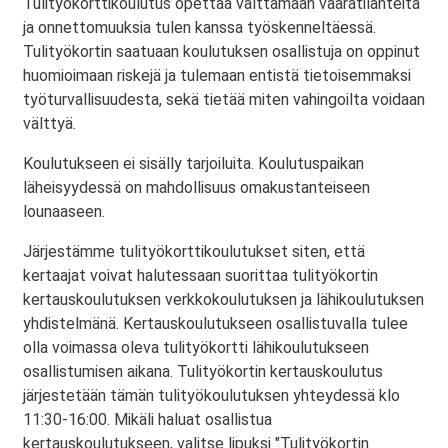
Tulityökorttikoulutus opettaa välttämään vaaratilanteita
ja onnettomuuksia tulen kanssa työskenneltäessä.
Tulityökortin saatuaan koulutuksen osallistuja on oppinut
huomioimaan riskejä ja tulemaan entistä tietoisemmaksi
työturvallisuudesta, sekä tietää miten vahingoilta voidaan
välttyä.
Koulutukseen ei sisälly tarjoiluita. Koulutuspaikan
läheisyydessä on mahdollisuus omakustanteiseen
lounaaseen.
Järjestämme tulityökorttikoulutukset siten, että
kertaajat voivat halutessaan suorittaa tulityökortin
kertauskoulutuksen verkkokoulutuksen ja lähikoulutuksen
yhdistelmänä. Kertauskoulutukseen osallistuvalla tulee
olla voimassa oleva tulityökortti lähikoulutukseen
osallistumisen aikana. Tulityökortin kertauskoulutus
järjestetään tämän tulityökoulutuksen yhteydessä klo
11:30-16:00. Mikäli haluat osallistua
kertauskoulutukseen, valitse lipuksi "Tulityökortin