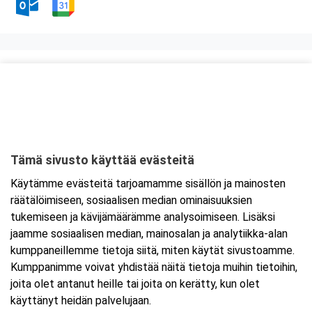
Kurssipaikka
ABC Amiraali
Haminantie 1
48810 Kotka
Tämä sivusto käyttää evästeitä
Tarkempi kartta ja ajo-ohjeet
Käytämme evästeitä tarjoamamme sisällön ja mainosten
räätälöimiseen, sosiaalisen median ominaisuuksien
tukemiseen ja kävijämäärämme analysoimiseen. Lisäksi
jaamme sosiaalisen median, mainosalan ja analytiikka-alan
kumppaneillemme tietoja siitä, miten käytät sivustoamme.
Kumppanimme voivat yhdistää näitä tietoja muihin tietoihin,
joita olet antanut heille tai joita on kerätty, kun olet
käyttänyt heidän palvelujaan.