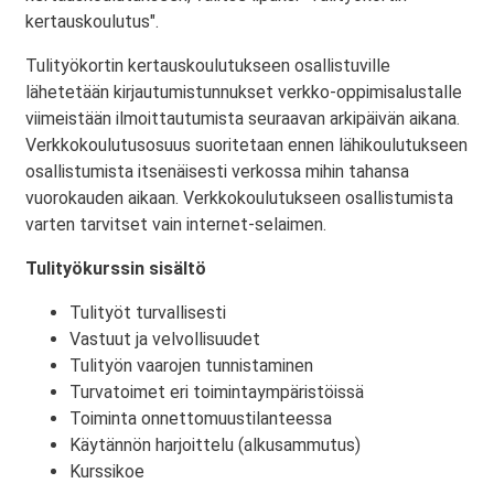
kertauskoulutus".
Tulityökortin kertauskoulutukseen osallistuville
lähetetään kirjautumistunnukset verkko-oppimisalustalle
viimeistään ilmoittautumista seuraavan arkipäivän aikana.
Verkkokoulutusosuus suoritetaan ennen lähikoulutukseen
osallistumista itsenäisesti verkossa mihin tahansa
vuorokauden aikaan. Verkkokoulutukseen osallistumista
varten tarvitset vain internet-selaimen.
Tulityökurssin sisältö
Tulityöt turvallisesti
Vastuut ja velvollisuudet
Tulityön vaarojen tunnistaminen
Turvatoimet eri toimintaympäristöissä
Toiminta onnettomuustilanteessa
Käytännön harjoittelu (alkusammutus)
Kurssikoe