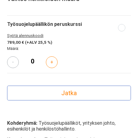
Työsuojelupäällikön peruskurssi
Syötä alennuskoodi
789,00 €
(+ALV 25,5 %)
Määrä:
-
+
Kohderyhmä:
Työsuojelupäälliköt, yrityksen johto,
esihenkilöt ja henkilöstöhallinto.