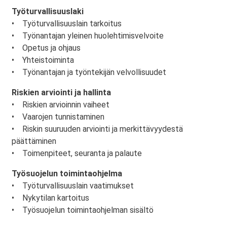
Työturvallisuuslaki
• Työturvallisuuslain tarkoitus
• Työnantajan yleinen huolehtimisvelvoite
• Opetus ja ohjaus
• Yhteistoiminta
• Työnantajan ja työntekijän velvollisuudet
Riskien arviointi ja hallinta
• Riskien arvioinnin vaiheet
• Vaarojen tunnistaminen
• Riskin suuruuden arviointi ja merkittävyydestä
päättäminen
• Toimenpiteet, seuranta ja palaute
Työsuojelun toimintaohjelma
• Työturvallisuuslain vaatimukset
• Nykytilan kartoitus
• Työsuojelun toimintaohjelman sisältö