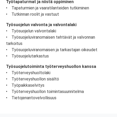
Työtapaturmat ja niistä oppiminen
• Tapaturmien ja vaaratilanteiden tutkiminen
• Tutkinnan roolit ja vastuut
Työsuojelun valvonta ja valvontalaki
• Työsuojelun valvontalaki
• Työsuojeluviranomaisen tehtävät ja valvonnan
tarkoitus
• Työsuojeluviranomaisen ja tarkastajan oikeudet
• Työsuojelutarkastus
Työsuojelutoiminta työterveyshuollon kanssa
• Työterveyshuoltolaki
• Työterveyshuollon sisältö
• Työpaikkaselvitys
• Työterveyshuollon toimintasuunnitelma
• Tietojenantovelvollisuus