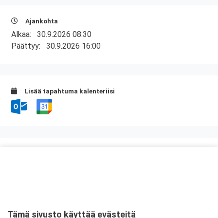
Ajankohta
Alkaa:
30.9.2026 08:30
Päättyy:
30.9.2026 16:00
Lisää tapahtuma kalenteriisi
Kurssipaikka
Scandic Rovaniemi City
Koskikatu 23
96200 Rovaniemi
Tämä sivusto käyttää evästeitä
Tarkempi kartta ja ajo-ohjeet