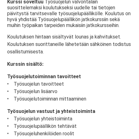
Kurssi soveltuu
Työsuojelun valvontalain
suosittelemaksi koulutukseksi uudelle tai tietojen
päivitystä tarvitsevalle työsuojelupäällikölle. Koulutus on
hyvä yhdistää Työsuojelupäällikön jatkokurssiin sekä
muihin työpaikan tarpeiden mukaisiin jatkokursseihin.
Koulutuksen hintaan sisältyvät lounas ja kahvitukset.
Koulutuksen suorittaneille lähetetään sähköinen todistus
osallistumisesta.
Kurssin sisältö:
Työsuojelutoiminnan tavoitteet
• Työsuojelun tavoitteet
• Työsuojelun lisäarvo
• Työsuojelutoiminnan mittaaminen
Työsuojelun vastuut ja yhteistoiminta
• Työsuojelun yhteistoiminta
• Työsuojelupäällikön tehtävät
• Työsuojeluhenkilöiden roolit