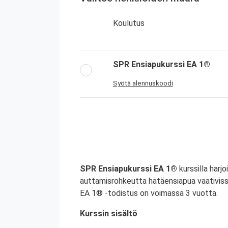
Koulutus
SPR Ensiapukurssi EA 1®
Syötä alennuskoodi
SPR Ensiapukurssi EA 1®
kurssilla harjo
auttamisrohkeutta hätäensiapua vaativiss
EA 1® -todistus on voimassa 3 vuotta.
Kurssin sisältö