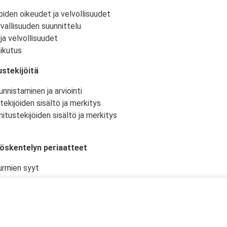
oiden oikeudet ja velvollisuudet
vallisuuden suunnittelu
ja velvollisuudet
ikutus
stekijöitä
nnistaminen ja arviointi
tekijöiden sisältö ja merkitys
itustekijöiden sisältö ja merkitys
yöskentelyn periaatteet
urmien syyt
istö ja -olosuhteet
kselliset työtehtävät ja niiden suunnittelu
en työturvallisuudelle