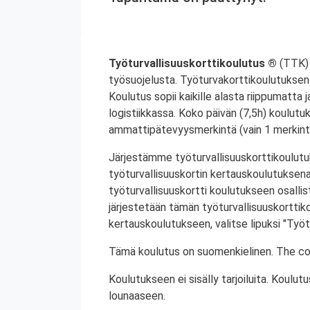
Työturvallisuuskorttikoulutus ®
(TTK) 
työsuojelusta. Työturvakorttikoulutuksen 
Koulutus sopii kaikille alasta riippumatta j
logistiikkassa. Koko päivän (7,5h) koulutu
ammattipätevyysmerkintä (vain 1 merkintä
Järjestämme työturvallisuuskorttikoulutuk
työturvallisuuskortin kertauskoulutuksena
työturvallisuuskortti koulutukseen osalli
järjestetään tämän työturvallisuuskorttiko
kertauskoulutukseen, valitse lipuksi "Työt
Tämä koulutus on suomenkielinen. The cou
Koulutukseen ei sisälly tarjoiluita. Koul
lounaaseen.