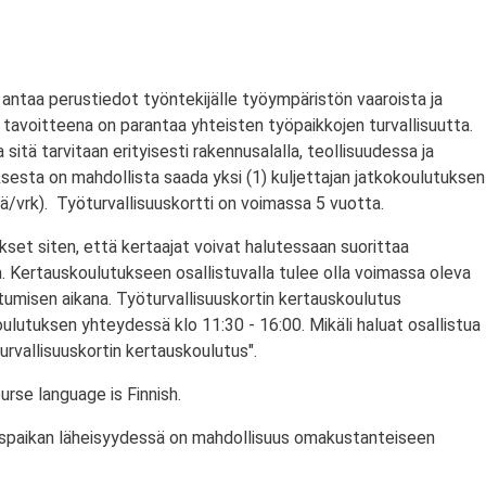
antaa perustiedot työntekijälle työympäristön vaaroista ja
tavoitteena on parantaa yhteisten työpaikkojen turvallisuutta.
a sitä tarvitaan erityisesti rakennusalalla, teollisuudessa ja
ksesta on mahdollista saada yksi (1) kuljettajan jatkokoulutuksen
/vrk). Työturvallisuuskortti on voimassa 5 vuotta.
set siten, että kertaajat voivat halutessaan suorittaa
. Kertauskoulutukseen osallistuvalla tulee olla voimassa oleva
stumisen aikana. Työturvallisuuskortin kertauskoulutus
ulutuksen yhteydessä klo 11:30 - 16:00. Mikäli haluat osallistua
urvallisuuskortin kertauskoulutus".
rse language is Finnish.
utuspaikan läheisyydessä on mahdollisuus omakustanteiseen