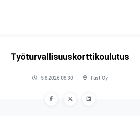
Työturvallisuuskorttikoulutus
5.8.2026 08:30
Fast Oy