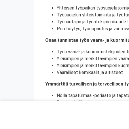
Yhteisen työpaikan työsuojelutoimij
Työsuojelun yhteistoiminta ja työtur
Työnantajan ja työntekijän oikeudet 
Perehdytys, työnopastus ja vuorova
Osaa tunnistaa työn vaara- ja kuormitu
Työn vaara- ja kuormitustekijöiden tu
Yleisimpien ja merkittävimpien vaara
Yleisimpien ja merkittävimpien kuorm
Vaaralliset kemikaalit ja altisteet
Ymmärtää turvallisen ja terveellisen t
Nolla tapaturmaa -periaate ja tapat
Ennaltaehkäisy ja ennakointi
Turvallinen ja terveellinen työympär
Vaaralliset, luvanvaraiset ja poikkeu
Ymmärtää ihmisen toiminnan merkityks