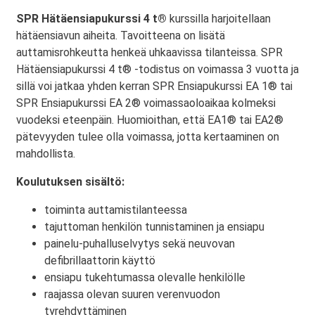
SPR Hätäensiapukurssi 4 t®
kurssilla harjoitellaan
hätäensiavun aiheita. Tavoitteena on lisätä
auttamisrohkeutta henkeä uhkaavissa tilanteissa. SPR
Hätäensiapukurssi 4 t® -todistus on voimassa 3 vuotta ja
sillä voi jatkaa yhden kerran SPR Ensiapukurssi EA 1® tai
SPR Ensiapukurssi EA 2® voimassaoloaikaa kolmeksi
vuodeksi eteenpäin. Huomioithan, että EA1® tai EA2®
pätevyyden tulee olla voimassa, jotta kertaaminen on
mahdollista.
Koulutuksen sisältö:
toiminta auttamistilanteessa
tajuttoman henkilön tunnistaminen ja ensiapu
painelu-puhalluselvytys sekä neuvovan
defibrillaattorin käyttö
ensiapu tukehtumassa olevalle henkilölle
raajassa olevan suuren verenvuodon
tyrehdyttäminen