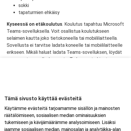
sokki
tapaturmien ehkäisy
Kyseessä on etäkoulutus
. Koulutus tapahtuu Microsoft
Teams-sovelluksella. Voit osallistua koulutukseen
selaimen kautta joko tietokoneella tai mobiililaitteella.
Sovellusta ei tarvitse ladata koneelle tai mobiililaitteelle
erikseen. Mikäli haluat ladata Teams-sovelluksen, löydät
sen omasta sovelluskaupasta. Tarkemmat ohjeet
lähetetään vahvistusviestissä.
Tämä sivusto käyttää evästeitä
Ajankohta
Käytämme evästeitä tarjoamamme sisällön ja mainosten
Alkaa:
21.10.2026 08:30
räätälöimiseen, sosiaalisen median ominaisuuksien
Päättyy:
21.10.2026 11:45
tukemiseen ja kävijämäärämme analysoimiseen. Lisäksi
jaamme sosiaalisen median, mainosalan ja analytiikka-alan