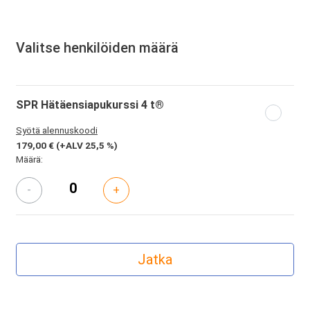
Valitse henkilöiden määrä
SPR Hätäensiapukurssi 4 t®
Syötä alennuskoodi
179,00 €
(+ALV 25,5 %)
Määrä:
-
+