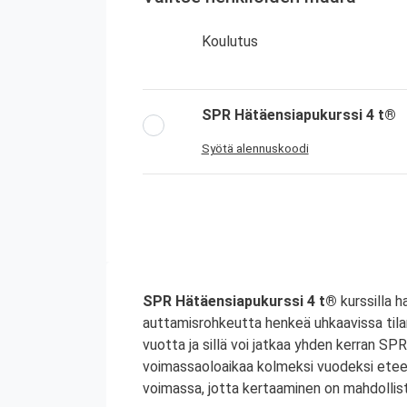
Koulutus
SPR Hätäensiapukurssi 4 t®
Syötä alennuskoodi
SPR Hätäensiapukurssi 4 t®
kurssilla h
auttamisrohkeutta henkeä uhkaavissa tila
vuotta ja sillä voi jatkaa yhden kerran S
voimassaoloaikaa kolmeksi vuodeksi etee
voimassa, jotta kertaaminen on mahdollist