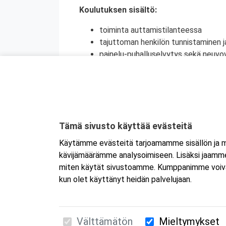
Koulutuksen sisältö:
toiminta auttamistilanteessa
tajuttoman henkilön tunnistaminen j
painelu-puhalluselvytys sekä neuvov
ensiapu tukehtumassa olevalle henki
raajassa olevan suuren verenvuodo
sokki
tapaturmien ehkäisy
Kyseessä on etäkoulutus
. Koulutus tap
Tämä sivusto käyttää evästeitä
koulutukseen selaimen kautta joko tietokon
Käytämme evästeitä tarjoamamme sisällön ja ma
tai mobiililaitteelle erikseen. Mikäli ha
kävijämäärämme analysoimiseen. Lisäksi jaamme 
Tarkemmat ohjeet lähetetään vahvistusvi
miten käytät sivustoamme. Kumppanimme voivat yhd
kun olet käyttänyt heidän palvelujaan.
Välttämätön
Mieltymykset
Suomen Ensiapukoulutus Oy / Valimotie 21 / 00