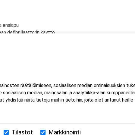
a ensiapu
an defibrillaattorin käyttö
lölle
n tyrehdyttäminen
ahtuu Microsoft Teams-sovelluksella. Voit osallistua
eella tai mobiililaitteella. Sovellusta ei tarvitse ladata koneell
inosten räätälöimiseen, sosiaalisen median ominaisuuksien tuk
luat ladata Teams-sovelluksen, löydät sen omasta sovelluskaupasta
sosiaalisen median, mainosalan ja analytiikka-alan kumppaneillem
estissä.
istää näitä tietoja muihin tietoihin, joita olet antanut heille ta
Tilastot
Markkinointi
380 Helsinki