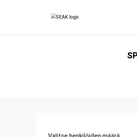
SP
Valitse henkilöiden määrä