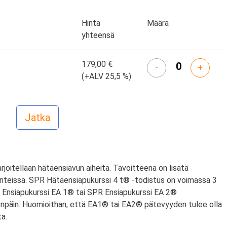
Hinta
Määrä
yhteensä
179,00 €
-
+
(+ALV 25,5 %)
arjoitellaan hätäensiavun aiheita. Tavoitteena on lisätä
nteissa. SPR Hätäensiapukurssi 4 t® -todistus on voimassa 3
PR Ensiapukurssi EA 1® tai SPR Ensiapukurssi EA 2®
npäin. Huomioithan, että EA1® tai EA2® pätevyyden tulee olla
a.