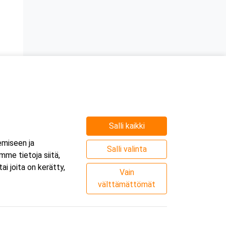
Salli kaikki
e
emiseen ja
.
Salli valinta
me tietoja siitä,
i joita on kerätty,
Vain
välttämättömät