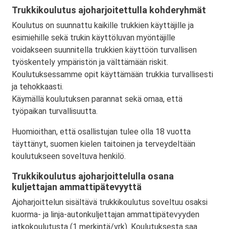
Trukkikoulutus ajoharjoitettulla kohderyhmät
Koulutus on suunnattu kaikille trukkien käyttäjille ja
esimiehille sekä trukin käyttöluvan myöntäjille
voidakseen suunnitella trukkien käyttöön turvallisen
työskentely ympäristön ja välttämään riskit.
Koulutuksessamme opit käyttämään trukkia turvallisesti
ja tehokkaasti.
Käymällä koulutuksen parannat sekä omaa, että
työpaikan turvallisuutta.
Huomioithan, että osallistujan tulee olla 18 vuotta
täyttänyt, suomen kielen taitoinen ja terveydeltään
koulutukseen soveltuva henkilö.
Trukkikoulutus ajoharjoittelulla osana
kuljettajan ammattipätevyyttä
Ajoharjoittelun sisältävä trukkikoulutus soveltuu osaksi
kuorma- ja linja-autonkuljettajan ammattipätevyyden
jatkokoulutusta (1 merkintä/vrk). Koulutuksesta saa