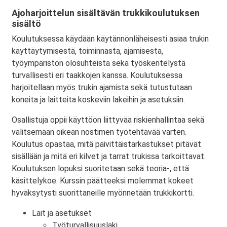
Ajoharjoittelun sisältävän trukkikoulutuksen
sisältö
Koulutuksessa käydään käytännönläheisesti asiaa trukin
käyttäytymisestä, toiminnasta, ajamisesta,
työympäristön olosuhteista sekä työskentelystä
turvallisesti eri taakkojen kanssa. Koulutuksessa
harjoitellaan myös trukin ajamista sekä tutustutaan
koneita ja laitteita koskeviin lakeihin ja asetuksiin.
Osallistuja oppii käyttöön liittyvää riskienhallintaa sekä
valitsemaan oikean nostimen työtehtävää varten.
Koulutus opastaa, mitä päivittäistarkastukset pitävät
sisällään ja mitä eri kilvet ja tarrat trukissa tarkoittavat.
Koulutuksen lopuksi suoritetaan sekä teoria-, että
käsittelykoe. Kurssin päätteeksi molemmat kokeet
hyväksytysti suorittaneille myönnetään trukkikortti.
Lait ja asetukset
Työturvallisuuslaki