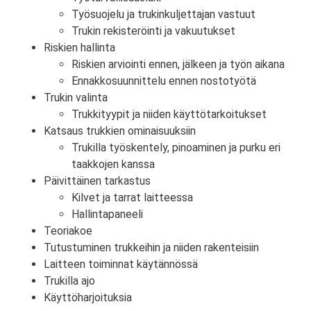
Työsuojelu ja trukinkuljettajan vastuut
Trukin rekisteröinti ja vakuutukset
Riskien hallinta
Riskien arviointi ennen, jälkeen ja työn aikana
Ennakkosuunnittelu ennen nostotyötä
Trukin valinta
Trukkityypit ja niiden käyttötarkoitukset
Katsaus trukkien ominaisuuksiin
Trukilla työskentely, pinoaminen ja purku eri
taakkojen kanssa
Päivittäinen tarkastus
Kilvet ja tarrat laitteessa
Hallintapaneeli
Teoriakoe
Tutustuminen trukkeihin ja niiden rakenteisiin
Laitteen toiminnat käytännössä
Trukilla ajo
Käyttöharjoituksia