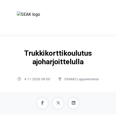
Trukkikorttikoulutus
ajoharjoittelulla
4.11.2026 08:00
CRAMO Lappeenranta