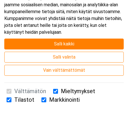
jaamme sosiaalisen median, mainosalan ja analytiikka-alan
kumppaneillemme tietoja siitä, miten käytät sivustoamme.
Kumppanimme voivat yhdistää näitä tietoja muihin tietoihin,
joita olet antanut heille tai joita on kerätty, kun olet
käyttänyt heidän palvelujaan.
Salli kaikki
Salli valinta
Vain välttämättömät
Välttämätön
Mieltymykset
Tilastot
Markkinointi
Suomen Ensiapukoulutus Oy / Valimotie 21 / 00380 Helsinki
010 5251 260 /
kurssille@suomenensiapukoulutus.fi
Tietosuojaseloste ja evästeiden käyttö