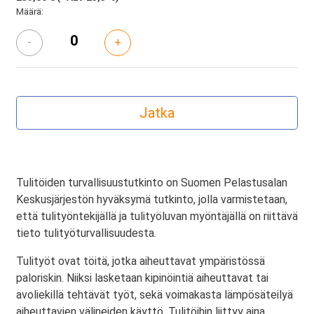
Määrä:
-
+
Tulitöiden turvallisuustutkinto on Suomen Pelastusalan
Keskusjärjestön hyväksymä tutkinto, jolla varmistetaan,
että tulityöntekijällä ja tulityöluvan myöntäjällä on riittävä
tieto tulityöturvallisuudesta.
Tulityöt ovat töitä, jotka aiheuttavat ympäristössä
paloriskin. Niiksi lasketaan kipinöintiä aiheuttavat tai
avoliekillä tehtävät työt, sekä voimakasta lämpösäteilyä
aiheuttavien välineiden käyttö. Tulitöihin liittyy aina