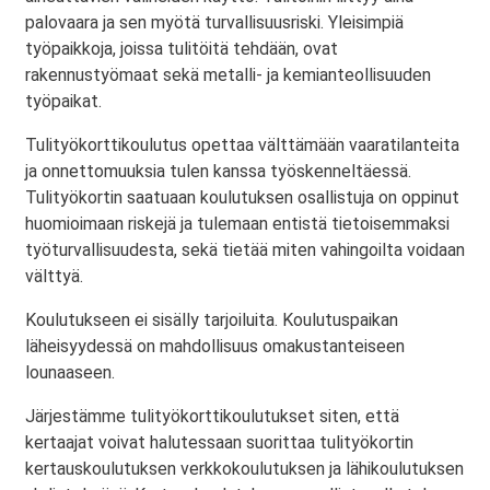
palovaara ja sen myötä turvallisuusriski. Yleisimpiä
työpaikkoja, joissa tulitöitä tehdään, ovat
rakennustyömaat sekä metalli- ja kemianteollisuuden
työpaikat.
Tulityökorttikoulutus opettaa välttämään vaaratilanteita
ja onnettomuuksia tulen kanssa työskenneltäessä.
Tulityökortin saatuaan koulutuksen osallistuja on oppinut
huomioimaan riskejä ja tulemaan entistä tietoisemmaksi
työturvallisuudesta, sekä tietää miten vahingoilta voidaan
välttyä.
Koulutukseen ei sisälly tarjoiluita. Koulutuspaikan
läheisyydessä on mahdollisuus omakustanteiseen
lounaaseen.
Järjestämme tulityökorttikoulutukset siten, että
kertaajat voivat halutessaan suorittaa tulityökortin
kertauskoulutuksen verkkokoulutuksen ja lähikoulutuksen