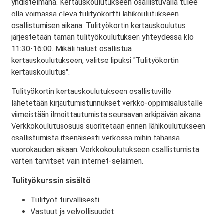
yhdistelmänä. Kertauskoulutukseen osallistuvalla tulee
olla voimassa oleva tulityökortti lähikoulutukseen
osallistumisen aikana. Tulityökortin kertauskoulutus
järjestetään tämän tulityökoulutuksen yhteydessä klo
11:30-16:00. Mikäli haluat osallistua
kertauskoulutukseen, valitse lipuksi "Tulityökortin
kertauskoulutus".
Tulityökortin kertauskoulutukseen osallistuville
lähetetään kirjautumistunnukset verkko-oppimisalustalle
viimeistään ilmoittautumista seuraavan arkipäivän aikana.
Verkkokoulutusosuus suoritetaan ennen lähikoulutukseen
osallistumista itsenäisesti verkossa mihin tahansa
vuorokauden aikaan. Verkkokoulutukseen osallistumista
varten tarvitset vain internet-selaimen.
Tulityökurssin sisältö
Tulityöt turvallisesti
Vastuut ja velvollisuudet