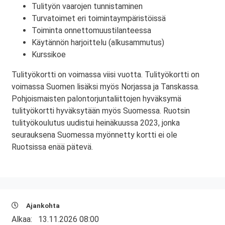
Tulityön vaarojen tunnistaminen
Turvatoimet eri toimintaympäristöissä
Toiminta onnettomuustilanteessa
Käytännön harjoittelu (alkusammutus)
Kurssikoe
Tulityökortti on voimassa viisi vuotta. Tulityökortti on
voimassa Suomen lisäksi myös Norjassa ja Tanskassa.
Pohjoismaisten palontorjuntaliittojen hyväksymä
tulityökortti hyväksytään myös Suomessa. Ruotsin
tulityökoulutus uudistui heinäkuussa 2023, jonka
seurauksena Suomessa myönnetty kortti ei ole
Ruotsissa enää pätevä.
Ajankohta
Alkaa:
13.11.2026 08:00