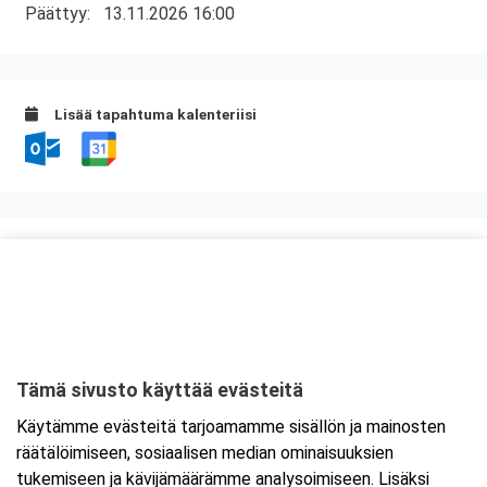
Päättyy:
13.11.2026 16:00
Lisää tapahtuma kalenteriisi
Kurssipaikka
ABC Tuukkala
Annilantie 2
50500 Mikkeli
Tämä sivusto käyttää evästeitä
Tarkempi kartta ja ajo-ohjeet
Käytämme evästeitä tarjoamamme sisällön ja mainosten
räätälöimiseen, sosiaalisen median ominaisuuksien
tukemiseen ja kävijämäärämme analysoimiseen. Lisäksi