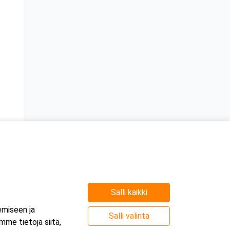
Salli kaikki
emiseen ja
Salli valinta
me tietoja siitä,