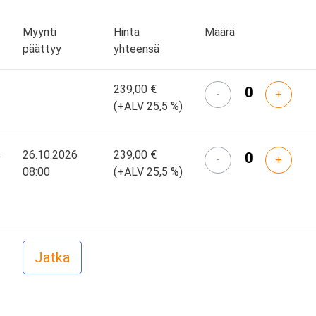
Myynti
Hinta
Määrä
päättyy
yhteensä
239,00 €
-
+
(+ALV 25,5 %)
s
26.10.2026
239,00 €
-
+
08:00
(+ALV 25,5 %)