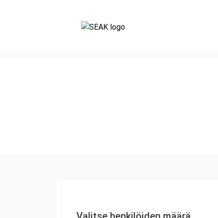
Valitse henkilöiden määrä