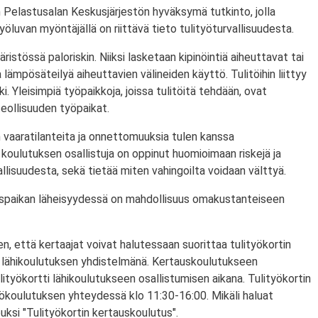
 Pelastusalan Keskusjärjestön hyväksymä tutkinto, jolla
ityöluvan myöntäjällä on riittävä tieto tulityöturvallisuudesta.
ristössä paloriskin. Niiksi lasketaan kipinöintiä aiheuttavat tai
lämpösäteilyä aiheuttavien välineiden käyttö. Tulitöihin liittyy
i. Yleisimpiä työpaikkoja, joissa tulitöitä tehdään, ovat
eollisuuden työpaikat.
 vaaratilanteita ja onnettomuuksia tulen kanssa
koulutuksen osallistuja on oppinut huomioimaan riskejä ja
lisuudesta, sekä tietää miten vahingoilta voidaan välttyä.
utuspaikan läheisyydessä on mahdollisuus omakustanteiseen
n, että kertaajat voivat halutessaan suorittaa tulityökortin
 lähikoulutuksen yhdistelmänä. Kertauskoulutukseen
lityökortti lähikoulutukseen osallistumisen aikana. Tulityökortin
yökoulutuksen yhteydessä klo 11:30-16:00. Mikäli haluat
puksi "Tulityökortin kertauskoulutus".