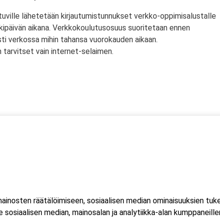
tuville lähetetään kirjautumistunnukset verkko-oppimisalustalle
rkipäivän aikana. Verkkokoulutusosuus suoritetaan ennen
sti verkossa mihin tahansa vuorokauden aikaan.
tarvitset vain internet-selaimen.
ssä
s)
lityökortti on voimassa Suomen lisäksi myös Norjassa ja
liittojen hyväksymä tulityökortti hyväksytään myös Suomessa.
inosten räätälöimiseen, sosiaalisen median ominaisuuksien tuk
ussa 2023, jonka seurauksena Suomessa myönnetty kortti ei ole
sosiaalisen median, mainosalan ja analytiikka-alan kumppaneillem