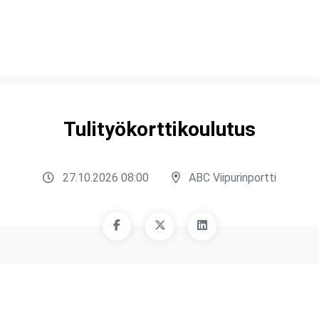
Tulityökorttikoulutus
27.10.2026 08:00
ABC Viipurinportti