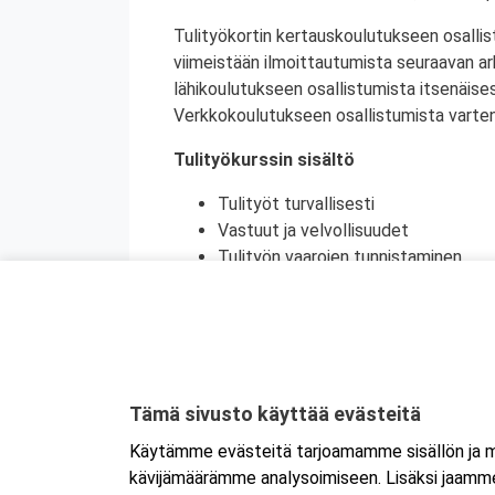
Tulityökortin kertauskoulutukseen osallis
viimeistään ilmoittautumista seuraavan a
lähikoulutukseen osallistumista itsenäise
Verkkokoulutukseen osallistumista varten 
Tulityökurssin sisältö
Tulityöt turvallisesti
Vastuut ja velvollisuudet
Tulityön vaarojen tunnistaminen
Turvatoimet eri toimintaympäristöi
Toiminta onnettomuustilanteessa
Käytännön harjoittelu (alkusammutu
Kurssikoe
Tulityökortti on voimassa viisi vuotta. Tu
Tämä sivusto käyttää evästeitä
Tanskassa. Pohjoismaisten palontorjunta
Käytämme evästeitä tarjoamamme sisällön ja ma
Ruotsin tulityökoulutus uudistui heinäku
kävijämäärämme analysoimiseen. Lisäksi jaamme 
Ruotsissa enää pätevä.