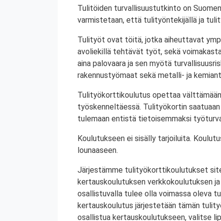
Tulitöiden turvallisuustutkinto on Suomen
varmistetaan, että tulityöntekijällä ja tul
Tulityöt ovat töitä, jotka aiheuttavat ympä
avoliekillä tehtävät työt, sekä voimakasta 
aina palovaara ja sen myötä turvallisuusrisk
rakennustyömaat sekä metalli- ja kemiant
Tulityökorttikoulutus opettaa välttämään
työskenneltäessä. Tulityökortin saatuaan 
tulemaan entistä tietoisemmaksi työturval
Koulutukseen ei sisälly tarjoiluita. Koul
lounaaseen.
Järjestämme tulityökorttikoulutukset site
kertauskoulutuksen verkkokoulutuksen ja
osallistuvalla tulee olla voimassa oleva tu
kertauskoulutus järjestetään tämän tulit
osallistua kertauskoulutukseen, valitse li