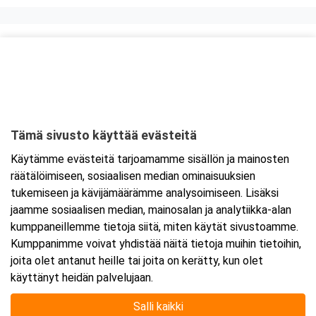
Kurssipaikka
Scandic Julia
Eerikinkatu 4
20100 Turku
Tämä sivusto käyttää evästeitä
Tarkempi kartta ja ajo-ohjeet
Käytämme evästeitä tarjoamamme sisällön ja mainosten
räätälöimiseen, sosiaalisen median ominaisuuksien
tukemiseen ja kävijämäärämme analysoimiseen. Lisäksi
jaamme sosiaalisen median, mainosalan ja analytiikka-alan
kumppaneillemme tietoja siitä, miten käytät sivustoamme.
Kumppanimme voivat yhdistää näitä tietoja muihin tietoihin,
joita olet antanut heille tai joita on kerätty, kun olet
käyttänyt heidän palvelujaan.
Salli kaikki