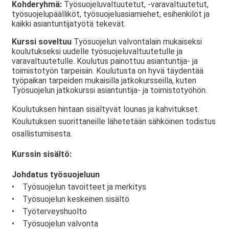
Kohderyhmä:
Työsuojeluvaltuutetut, -varavaltuutetut,
työsuojelupäälliköt, työsuojeluasiamiehet, esihenkilöt ja
kaikki asiantuntijatyötä tekevät.
Kurssi soveltuu
Työsuojelun valvontalain mukaiseksi
koulutukseksi uudelle työsuojeluvaltuutetulle ja
varavaltuutetulle. Koulutus painottuu asiantuntija- ja
toimistotyön tarpeisiin. Koulutusta on hyvä täydentää
työpaikan tarpeiden mukaisilla jatkokursseilla, kuten
Työsuojelun jatkokurssi asiantuntija- ja toimistotyöhön.
Koulutuksen hintaan sisältyvät lounas ja kahvitukset.
Koulutuksen suorittaneille lähetetään sähköinen todistus
osallistumisesta.
Kurssin sisältö:
Johdatus työsuojeluun
• Työsuojelun tavoitteet ja merkitys
• Työsuojelun keskeinen sisältö
• Työterveyshuolto
• Työsuojelun valvonta