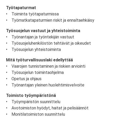
Työtapaturmat
• Toiminta työtapaturmissa
• Työmatkatapaturmien riskit ja ennaltaehkäisy
Työsuojelun vastuut ja yhteistoiminta
• Työnantajan ja työntekijän vastuut
• Työsuojeluhenkilöstön tehtävät ja oikeudet
• Työsuojelun yhteistoiminta
Mitä työturvallisuuslaki edellyttää
• Vaarojen tunnistaminen ja riskien arviointi
• Työsuojelun toimintaohjelma
• Opetus ja ohjaus
• Työnantajan yleinen huolehtimisvelvoite
Toimisto työympäristönä
• Työympäristön suunnittelu
• Avotoimiston hyödyt, haitat ja pelisäännöt
• Monitilatoimiston suunnittelu