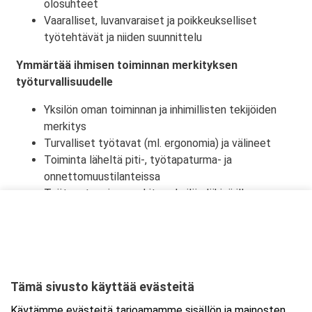
olosuhteet
Vaaralliset, luvanvaraiset ja poikkeukselliset
työtehtävät ja niiden suunnittelu
Ymmärtää ihmisen toiminnan merkityksen
työturvallisuudelle
Yksilön oman toiminnan ja inhimillisten tekijöiden
merkitys
Turvalliset työtavat (ml. ergonomia) ja välineet
Toiminta läheltä piti-, työtapaturma- ja
onnettomuustilanteissa
Työtapaturmien merkitys yksilön lähipiirille,
työyhteisölle ja yhteiskunnalle
Tämä sivusto käyttää evästeitä
Ajankohta
Käytämme evästeitä tarjoamamme sisällön ja mainosten
Alkaa:
3.12.2026 08:30