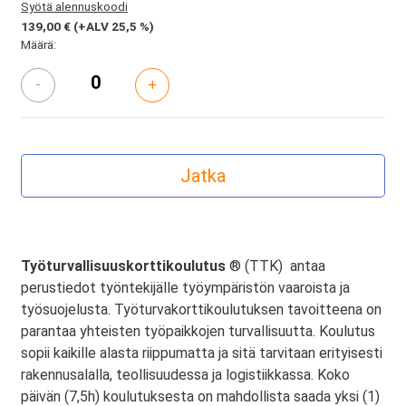
Syötä alennuskoodi
139,00 €
(+ALV 25,5 %)
Määrä:
-
+
Työturvallisuuskorttikoulutus
® (TTK) antaa
perustiedot työntekijälle työympäristön vaaroista ja
työsuojelusta. Työturvakorttikoulutuksen tavoitteena on
parantaa yhteisten työpaikkojen turvallisuutta. Koulutus
sopii kaikille alasta riippumatta ja sitä tarvitaan erityisesti
rakennusalalla, teollisuudessa ja logistiikkassa. Koko
päivän (7,5h) koulutuksesta on mahdollista saada yksi (1)