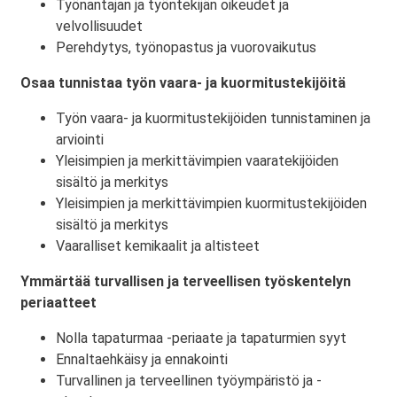
Työnantajan ja työntekijän oikeudet ja
velvollisuudet
Perehdytys, työnopastus ja vuorovaikutus
Osaa tunnistaa työn vaara- ja kuormitustekijöitä
Työn vaara- ja kuormitustekijöiden tunnistaminen ja
arviointi
Yleisimpien ja merkittävimpien vaaratekijöiden
sisältö ja merkitys
Yleisimpien ja merkittävimpien kuormitustekijöiden
sisältö ja merkitys
Vaaralliset kemikaalit ja altisteet
Ymmärtää turvallisen ja terveellisen työskentelyn
periaatteet
Nolla tapaturmaa -periaate ja tapaturmien syyt
Ennaltaehkäisy ja ennakointi
Turvallinen ja terveellinen työympäristö ja -