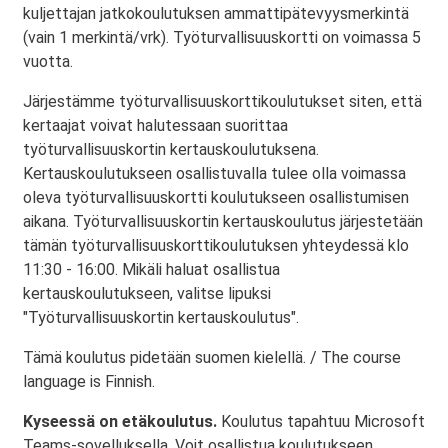
kuljettajan jatkokoulutuksen ammattipätevyysmerkintä
(vain 1 merkintä/vrk). Työturvallisuuskortti on voimassa 5
vuotta.
Järjestämme työturvallisuuskorttikoulutukset siten, että
kertaajat voivat halutessaan suorittaa
työturvallisuuskortin kertauskoulutuksena.
Kertauskoulutukseen osallistuvalla tulee olla voimassa
oleva työturvallisuuskortti koulutukseen osallistumisen
aikana. Työturvallisuuskortin kertauskoulutus järjestetään
tämän työturvallisuuskorttikoulutuksen yhteydessä klo
11:30 - 16:00. Mikäli haluat osallistua
kertauskoulutukseen, valitse lipuksi
"Työturvallisuuskortin kertauskoulutus".
Tämä koulutus pidetään suomen kielellä. / The course
language is Finnish.
Kyseessä on etäkoulutus.
Koulutus tapahtuu Microsoft
Teams-sovelluksella. Voit osallistua koulutukseen