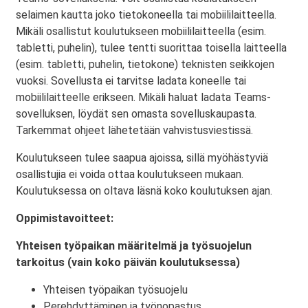
selaimen kautta joko tietokoneella tai mobiililaitteella.
Mikäli osallistut koulutukseen mobiililaitteella (esim.
tabletti, puhelin), tulee tentti suorittaa toisella laitteella
(esim. tabletti, puhelin, tietokone) teknisten seikkojen
vuoksi. Sovellusta ei tarvitse ladata koneelle tai
mobiililaitteelle erikseen. Mikäli haluat ladata Teams-
sovelluksen, löydät sen omasta sovelluskaupasta.
Tarkemmat ohjeet lähetetään vahvistusviestissä.
Koulutukseen tulee saapua ajoissa, sillä myöhästyviä
osallistujia ei voida ottaa koulutukseen mukaan.
Koulutuksessa on oltava läsnä koko koulutuksen ajan.
Oppimistavoitteet:
Yhteisen työpaikan määritelmä ja työsuojelun
tarkoitus (vain koko päivän koulutuksessa)
Yhteisen työpaikan työsuojelu
Perehdyttäminen ja työnopastus