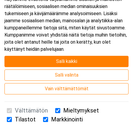
räätälöimiseen, sosiaalisen median ominaisuuksien
Päättyy:
3.12.2026 16:00
tukemiseen ja kävijämäärämme analysoimiseen. Lisäksi
jaamme sosiaalisen median, mainosalan ja analytiikka-alan
kumppaneillemme tietoja siitä, miten käytät sivustoamme.
Lisää tapahtuma kalenteriisi
Kumppanimme voivat yhdistää näitä tietoja muihin tietoihin,
joita olet antanut heille tai joita on kerätty, kun olet
käyttänyt heidän palvelujaan.
Salli kaikki
Kurssipaikka
Salli valinta
Webinaari
Vain välttämättömät
Välttämätön
Mieltymykset
Tilastot
Markkinointi
Suomen Ensiapukoulutus Oy / Valimotie 21 / 00380 Helsinki
010 5251 260 /
kurssille@suomenensiapukoulutus.fi