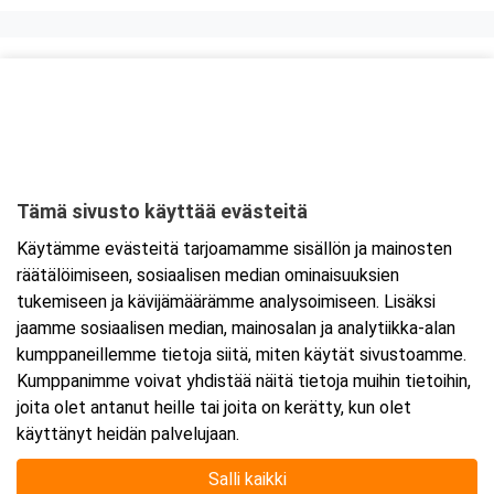
Kurssipaikka
Scandic Kuopio
Satamakatu 1
70100 Kuopio
Tämä sivusto käyttää evästeitä
Tarkempi kartta ja ajo-ohjeet
Käytämme evästeitä tarjoamamme sisällön ja mainosten
räätälöimiseen, sosiaalisen median ominaisuuksien
tukemiseen ja kävijämäärämme analysoimiseen. Lisäksi
jaamme sosiaalisen median, mainosalan ja analytiikka-alan
kumppaneillemme tietoja siitä, miten käytät sivustoamme.
Kumppanimme voivat yhdistää näitä tietoja muihin tietoihin,
joita olet antanut heille tai joita on kerätty, kun olet
käyttänyt heidän palvelujaan.
Salli kaikki