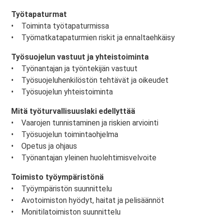
Työtapaturmat
• Toiminta työtapaturmissa
• Työmatkatapaturmien riskit ja ennaltaehkäisy
Työsuojelun vastuut ja yhteistoiminta
• Työnantajan ja työntekijän vastuut
• Työsuojeluhenkilöstön tehtävät ja oikeudet
• Työsuojelun yhteistoiminta
Mitä työturvallisuuslaki edellyttää
• Vaarojen tunnistaminen ja riskien arviointi
• Työsuojelun toimintaohjelma
• Opetus ja ohjaus
• Työnantajan yleinen huolehtimisvelvoite
Toimisto työympäristönä
• Työympäristön suunnittelu
• Avotoimiston hyödyt, haitat ja pelisäännöt
• Monitilatoimiston suunnittelu