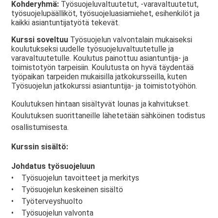
Kohderyhmä:
Työsuojeluvaltuutetut, -varavaltuutetut,
työsuojelupäälliköt, työsuojeluasiamiehet, esihenkilöt ja
kaikki asiantuntijatyötä tekevät.
Kurssi soveltuu
Työsuojelun valvontalain mukaiseksi
koulutukseksi uudelle työsuojeluvaltuutetulle ja
varavaltuutetulle. Koulutus painottuu asiantuntija- ja
toimistotyön tarpeisiin. Koulutusta on hyvä täydentää
työpaikan tarpeiden mukaisilla jatkokursseilla, kuten
Työsuojelun jatkokurssi asiantuntija- ja toimistotyöhön.
Koulutuksen hintaan sisältyvät lounas ja kahvitukset.
Koulutuksen suorittaneille lähetetään sähköinen todistus
osallistumisesta.
Kurssin sisältö:
Johdatus työsuojeluun
• Työsuojelun tavoitteet ja merkitys
• Työsuojelun keskeinen sisältö
• Työterveyshuolto
• Työsuojelun valvonta