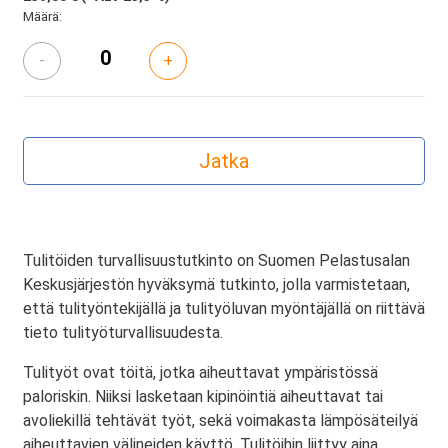
Määrä:
-
+
Tulitöiden turvallisuustutkinto on Suomen Pelastusalan
Keskusjärjestön hyväksymä tutkinto, jolla varmistetaan,
että tulityöntekijällä ja tulityöluvan myöntäjällä on riittävä
tieto tulityöturvallisuudesta.
Tulityöt ovat töitä, jotka aiheuttavat ympäristössä
paloriskin. Niiksi lasketaan kipinöintiä aiheuttavat tai
avoliekillä tehtävät työt, sekä voimakasta lämpösäteilyä
aiheuttavien välineiden käyttö. Tulitöihin liittyy aina