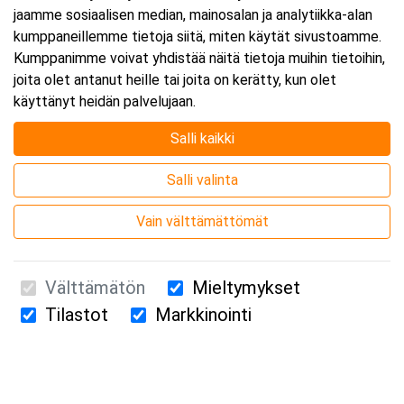
jaamme sosiaalisen median, mainosalan ja analytiikka-alan
kumppaneillemme tietoja siitä, miten käytät sivustoamme.
Kumppanimme voivat yhdistää näitä tietoja muihin tietoihin,
joita olet antanut heille tai joita on kerätty, kun olet
käyttänyt heidän palvelujaan.
Salli kaikki
Salli valinta
Vain välttämättömät
Välttämätön
Mieltymykset
Tilastot
Markkinointi
Suomen Ensiapukoulutus Oy / Valimotie 21 / 00380 Helsinki
010 5251 260 /
kurssille@suomenensiapukoulutus.fi
Tietosuojaseloste ja evästeiden käyttö