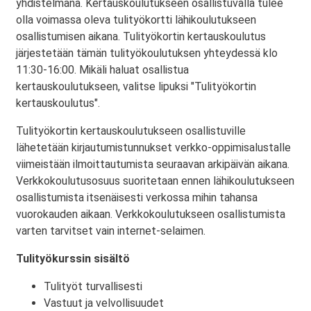
yhdistelmänä. Kertauskoulutukseen osallistuvalla tulee
olla voimassa oleva tulityökortti lähikoulutukseen
osallistumisen aikana. Tulityökortin kertauskoulutus
järjestetään tämän tulityökoulutuksen yhteydessä klo
11:30-16:00. Mikäli haluat osallistua
kertauskoulutukseen, valitse lipuksi "Tulityökortin
kertauskoulutus".
Tulityökortin kertauskoulutukseen osallistuville
lähetetään kirjautumistunnukset verkko-oppimisalustalle
viimeistään ilmoittautumista seuraavan arkipäivän aikana.
Verkkokoulutusosuus suoritetaan ennen lähikoulutukseen
osallistumista itsenäisesti verkossa mihin tahansa
vuorokauden aikaan. Verkkokoulutukseen osallistumista
varten tarvitset vain internet-selaimen.
Tulityökurssin sisältö
Tulityöt turvallisesti
Vastuut ja velvollisuudet