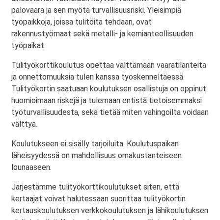
palovaara ja sen myötä turvallisuusriski. Yleisimpiä
työpaikkoja, joissa tulitöitä tehdään, ovat
rakennustyömaat sekä metalli- ja kemianteollisuuden
työpaikat.
Tulityökorttikoulutus opettaa välttämään vaaratilanteita
ja onnettomuuksia tulen kanssa työskenneltäessä.
Tulityökortin saatuaan koulutuksen osallistuja on oppinut
huomioimaan riskejä ja tulemaan entistä tietoisemmaksi
työturvallisuudesta, sekä tietää miten vahingoilta voidaan
välttyä.
Koulutukseen ei sisälly tarjoiluita. Koulutuspaikan
läheisyydessä on mahdollisuus omakustanteiseen
lounaaseen.
Järjestämme tulityökorttikoulutukset siten, että
kertaajat voivat halutessaan suorittaa tulityökortin
kertauskoulutuksen verkkokoulutuksen ja lähikoulutuksen