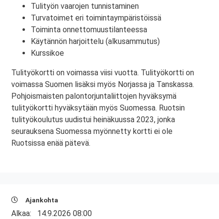
Tulityön vaarojen tunnistaminen
Turvatoimet eri toimintaympäristöissä
Toiminta onnettomuustilanteessa
Käytännön harjoittelu (alkusammutus)
Kurssikoe
Tulityökortti on voimassa viisi vuotta. Tulityökortti on
voimassa Suomen lisäksi myös Norjassa ja Tanskassa.
Pohjoismaisten palontorjuntaliittojen hyväksymä
tulityökortti hyväksytään myös Suomessa. Ruotsin
tulityökoulutus uudistui heinäkuussa 2023, jonka
seurauksena Suomessa myönnetty kortti ei ole
Ruotsissa enää pätevä.
Ajankohta
Alkaa:
14.9.2026 08:00