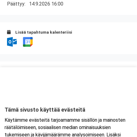
Päättyy:
14.9.2026 16:00
Lisää tapahtuma kalenteriisi
Kurssipaikka
Ravintola Kokkipoika
Antti Possin Kuja 1
33400 Tampere
Tämä sivusto käyttää evästeitä
Tarkempi kartta ja ajo-ohjeet
Käytämme evästeitä tarjoamamme sisällön ja mainosten
räätälöimiseen, sosiaalisen median ominaisuuksien
tukemiseen ja kävijämäärämme analysoimiseen. Lisäksi