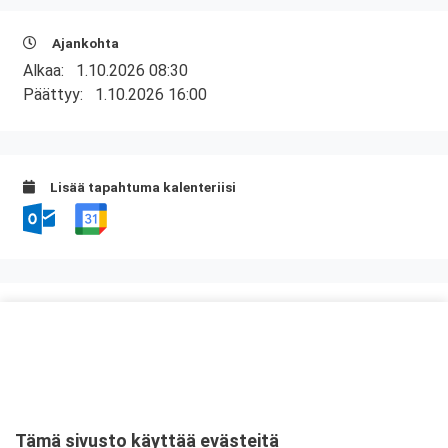
Ajankohta
Alkaa:
1.10.2026 08:30
Päättyy:
1.10.2026 16:00
Lisää tapahtuma kalenteriisi
Kurssipaikka
Scandic Julia
Eerikinkatu 4
20100 Turku
Tämä sivusto käyttää evästeitä
Tarkempi kartta ja ajo-ohjeet