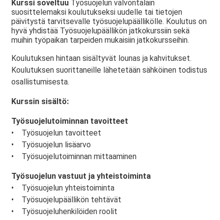
Kurssi soveltuu
Työsuojelun valvontalain
suosittelemaksi koulutukseksi uudelle tai tietojen
päivitystä tarvitsevalle työsuojelupäällikölle. Koulutus on
hyvä yhdistää Työsuojelupäällikön jatkokurssiin sekä
muihin työpaikan tarpeiden mukaisiin jatkokursseihin.
Koulutuksen hintaan sisältyvät lounas ja kahvitukset.
Koulutuksen suorittaneille lähetetään sähköinen todistus
osallistumisesta.
Kurssin sisältö:
Työsuojelutoiminnan tavoitteet
• Työsuojelun tavoitteet
• Työsuojelun lisäarvo
• Työsuojelutoiminnan mittaaminen
Työsuojelun vastuut ja yhteistoiminta
• Työsuojelun yhteistoiminta
• Työsuojelupäällikön tehtävät
• Työsuojeluhenkilöiden roolit