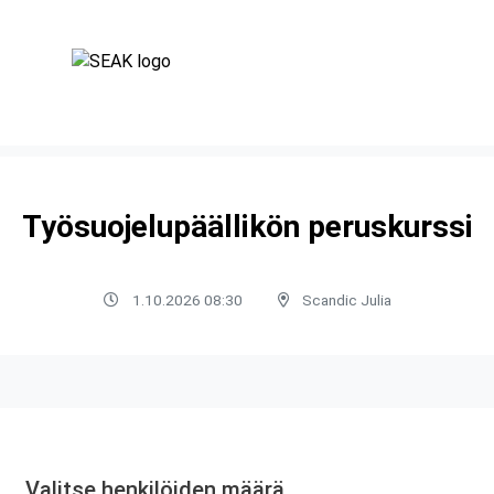
Työsuojelupäällikön peruskurssi
1.10.2026 08:30
Scandic Julia
Valitse henkilöiden määrä