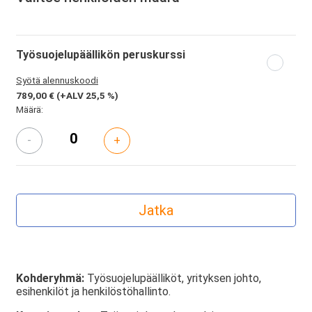
Työsuojelupäällikön peruskurssi
Syötä alennuskoodi
789,00 €
(+ALV 25,5 %)
Määrä:
-
+
Kohderyhmä:
Työsuojelupäälliköt, yrityksen johto,
esihenkilöt ja henkilöstöhallinto.