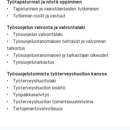
Työtapaturmat ja niistä oppiminen
• Tapaturmien ja vaaratilanteiden tutkiminen
• Tutkinnan roolit ja vastuut
Työsuojelun valvonta ja valvontalaki
• Työsuojelun valvontalaki
• Työsuojeluviranomaisen tehtävät ja valvonnan
tarkoitus
• Työsuojeluviranomaisen ja tarkastajan oikeudet
• Työsuojelutarkastus
Työsuojelutoiminta työterveyshuollon kanssa
• Työterveyshuoltolaki
• Työterveyshuollon sisältö
• Työpaikkaselvitys
• Työterveyshuollon toimintasuunnitelma
• Tietojenantovelvollisuus