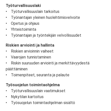
Työturvallisuuslaki
• Työturvallisuuslain tarkoitus
• Työnantajan yleinen huolehtimisvelvoite
• Opetus ja ohjaus
• Yhteistoiminta
• Työnantajan ja työntekijän velvollisuudet
Riskien arviointi ja hallinta
• Riskien arvioinnin vaiheet
• Vaarojen tunnistaminen
• Riskin suuruuden arviointi ja merkittävyydestä
päättäminen
• Toimenpiteet, seuranta ja palaute
Työsuojelun toimintaohjelma
• Työturvallisuuslain vaatimukset
• Nykytilan kartoitus
• Työsuojelun toimintaohjelman sisältö