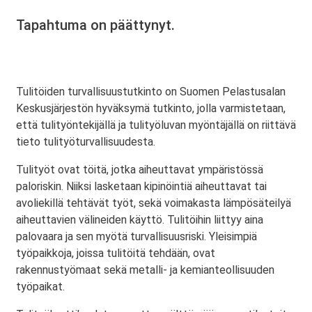
Tapahtuma on päättynyt.
Tulitöiden turvallisuustutkinto on Suomen Pelastusalan
Keskusjärjestön hyväksymä tutkinto, jolla varmistetaan,
että tulityöntekijällä ja tulityöluvan myöntäjällä on riittävä
tieto tulityöturvallisuudesta.
Tulityöt ovat töitä, jotka aiheuttavat ympäristössä
paloriskin. Niiksi lasketaan kipinöintiä aiheuttavat tai
avoliekillä tehtävät työt, sekä voimakasta lämpösäteilyä
aiheuttavien välineiden käyttö. Tulitöihin liittyy aina
palovaara ja sen myötä turvallisuusriski. Yleisimpiä
työpaikkoja, joissa tulitöitä tehdään, ovat
rakennustyömaat sekä metalli- ja kemianteollisuuden
työpaikat.