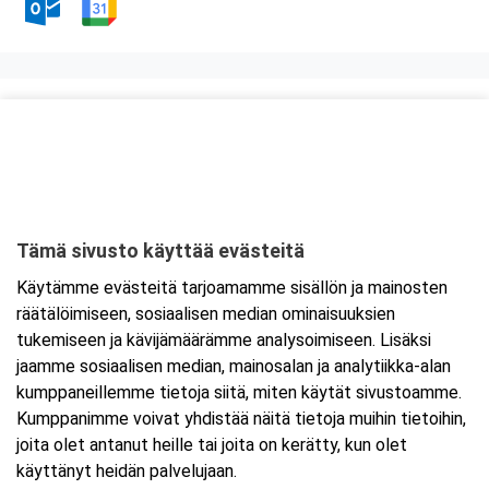
Kurssipaikka
ABC Lohja
Hossanmäentie 1
08350 Lohja
Tämä sivusto käyttää evästeitä
Tarkempi kartta ja ajo-ohjeet
Käytämme evästeitä tarjoamamme sisällön ja mainosten
räätälöimiseen, sosiaalisen median ominaisuuksien
tukemiseen ja kävijämäärämme analysoimiseen. Lisäksi
jaamme sosiaalisen median, mainosalan ja analytiikka-alan
kumppaneillemme tietoja siitä, miten käytät sivustoamme.
Kumppanimme voivat yhdistää näitä tietoja muihin tietoihin,
joita olet antanut heille tai joita on kerätty, kun olet
käyttänyt heidän palvelujaan.