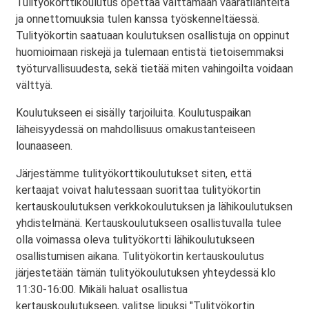
Tulityökorttikoulutus opettaa välttämään vaaratilanteita
ja onnettomuuksia tulen kanssa työskenneltäessä.
Tulityökortin saatuaan koulutuksen osallistuja on oppinut
huomioimaan riskejä ja tulemaan entistä tietoisemmaksi
työturvallisuudesta, sekä tietää miten vahingoilta voidaan
välttyä.
Koulutukseen ei sisälly tarjoiluita. Koulutuspaikan
läheisyydessä on mahdollisuus omakustanteiseen
lounaaseen.
Järjestämme tulityökorttikoulutukset siten, että
kertaajat voivat halutessaan suorittaa tulityökortin
kertauskoulutuksen verkkokoulutuksen ja lähikoulutuksen
yhdistelmänä. Kertauskoulutukseen osallistuvalla tulee
olla voimassa oleva tulityökortti lähikoulutukseen
osallistumisen aikana. Tulityökortin kertauskoulutus
järjestetään tämän tulityökoulutuksen yhteydessä klo
11:30-16:00. Mikäli haluat osallistua
kertauskoulutukseen, valitse lipuksi "Tulityökortin