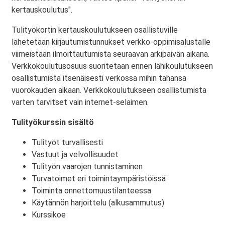
kertauskoulutus".
Tulityökortin kertauskoulutukseen osallistuville
lähetetään kirjautumistunnukset verkko-oppimisalustalle
viimeistään ilmoittautumista seuraavan arkipäivän aikana.
Verkkokoulutusosuus suoritetaan ennen lähikoulutukseen
osallistumista itsenäisesti verkossa mihin tahansa
vuorokauden aikaan. Verkkokoulutukseen osallistumista
varten tarvitset vain internet-selaimen.
Tulityökurssin sisältö
Tulityöt turvallisesti
Vastuut ja velvollisuudet
Tulityön vaarojen tunnistaminen
Turvatoimet eri toimintaympäristöissä
Toiminta onnettomuustilanteessa
Käytännön harjoittelu (alkusammutus)
Kurssikoe