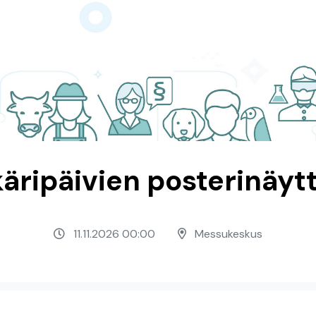
käripäivien posterinäyt
11.11.2026 00:00
Messukeskus