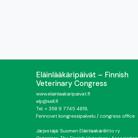
Eläinlääkäripäivät – Finnish
Veterinary Congress
www.elainlaakaripaivat.fi
elp@sell.fi
Tel. + 358 9 7745 4819
,
Fennovet kongressipalvelu / congress office
Järjestäjä: Suomen Eläinlääkäriliitto ry