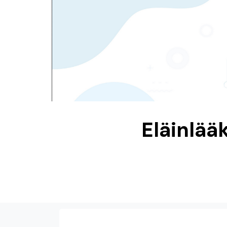
Eläinlää