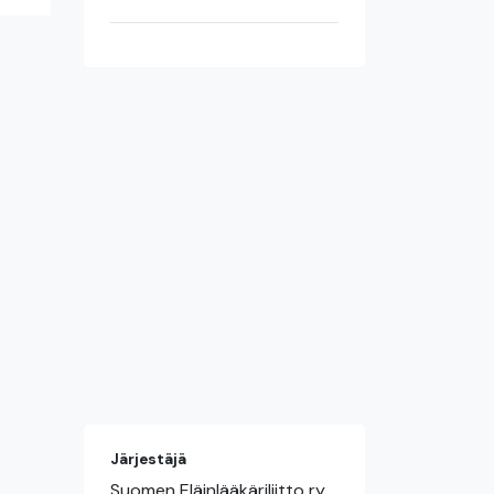
Järjestäjä
Suomen Eläinlääkäriliitto ry