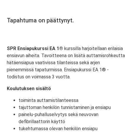
Tapahtuma on päättynyt.
SPR Ensiapukurssi EA 1®
kurssilla harjoitellaan erilaisia
ensiavun aiheita. Tavoitteena on lisätä auttamisrohkeutta
hätäensiapua vaativissa tilanteissa sekä arjen
pienemmissä tapaturmissa. Ensiapukurssi EA 1® -
todistus on voimassa 3 vuotta.
Koulutuksen sisältö
toiminta auttamistilanteessa
tajuttoman henkilön tunnistaminen ja ensiapu
painelu-puhalluselvytys sekä neuvovan
defibrillaattorin käyttö
tukehtumassa olevan henkilön ensiapu