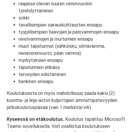
raajassa olevan suuren verenvuodon
tyrehdyttäminen
sokki
tavallisimpien sairauskohtausten ensiapu
tyypillisimpien haavojen ja palovammojen ensiapu
nivelvammojen ja murtumien ensiapu
muut tapaturmat (sähköisku, silmävamma,
nenäverenvuoto, pään vamma)
myrkytyksien ensiapu
tapaturmien ehkäisy
terveyden edistäminen
henkinen ensiapu
Koulutuksesta on myös mahdollisuus saada kaksi (2)
kuorma- ja linja-auton kuljettajien ammattipätevyyden
jatkokoulutuspäivää (vain 1 merkintä/vrk).
Kyseessä on etäkoulutus.
Koulutus tapahtuu Microsoft
Teams-sovelluksella. Voit osallistua koulutukseen