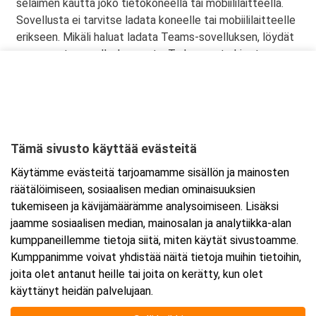
selaimen kautta joko tietokoneella tai mobiililaitteella.
Sovellusta ei tarvitse ladata koneelle tai mobiililaitteelle
erikseen. Mikäli haluat ladata Teams-sovelluksen, löydät
sen omasta sovelluskaupasta. Tarkemmat ohjeet
lähetetään vahvistusviestissä.
Tämä sivusto käyttää evästeitä
Ajankohta
Käytämme evästeitä tarjoamamme sisällön ja mainosten
Alkaa:
4.11.2025 08:30
räätälöimiseen, sosiaalisen median ominaisuuksien
Päättyy:
5.11.2025 15:30
tukemiseen ja kävijämäärämme analysoimiseen. Lisäksi
jaamme sosiaalisen median, mainosalan ja analytiikka-alan
kumppaneillemme tietoja siitä, miten käytät sivustoamme.
Lisää tapahtuma kalenteriisi
Kumppanimme voivat yhdistää näitä tietoja muihin tietoihin,
joita olet antanut heille tai joita on kerätty, kun olet
käyttänyt heidän palvelujaan.