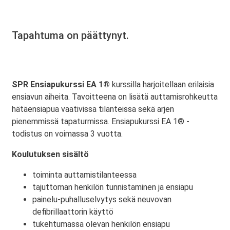
Tapahtuma on päättynyt.
SPR Ensiapukurssi EA 1®
kurssilla harjoitellaan erilaisia
ensiavun aiheita. Tavoitteena on lisätä auttamisrohkeutta
hätäensiapua vaativissa tilanteissa sekä arjen
pienemmissä tapaturmissa. Ensiapukurssi EA 1® -
todistus on voimassa 3 vuotta.
Koulutuksen sisältö
toiminta auttamistilanteessa
tajuttoman henkilön tunnistaminen ja ensiapu
painelu-puhalluselvytys sekä neuvovan
defibrillaattorin käyttö
tukehtumassa olevan henkilön ensiapu