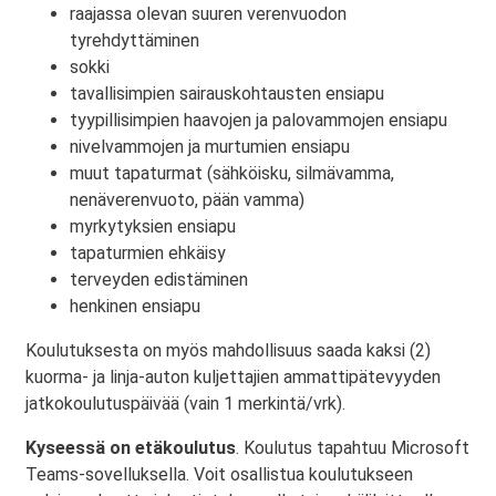
raajassa olevan suuren verenvuodon
tyrehdyttäminen
sokki
tavallisimpien sairauskohtausten ensiapu
tyypillisimpien haavojen ja palovammojen ensiapu
nivelvammojen ja murtumien ensiapu
muut tapaturmat (sähköisku, silmävamma,
nenäverenvuoto, pään vamma)
myrkytyksien ensiapu
tapaturmien ehkäisy
terveyden edistäminen
henkinen ensiapu
Koulutuksesta on myös mahdollisuus saada kaksi (2)
kuorma- ja linja-auton kuljettajien ammattipätevyyden
jatkokoulutuspäivää (vain 1 merkintä/vrk).
Kyseessä on etäkoulutus
. Koulutus tapahtuu Microsoft
Teams-sovelluksella. Voit osallistua koulutukseen