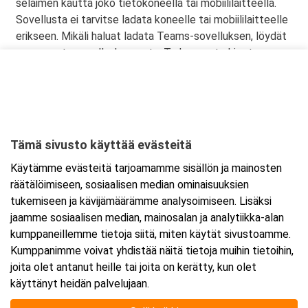
selaimen kautta joko tietokoneella tai mobiililaitteella.
Sovellusta ei tarvitse ladata koneelle tai mobiililaitteelle
erikseen. Mikäli haluat ladata Teams-sovelluksen, löydät
sen omasta sovelluskaupasta. Tarkemmat ohjeet
lähetetään vahvistusviestissä
Tämä sivusto käyttää evästeitä
Ajankohta
Käytämme evästeitä tarjoamamme sisällön ja mainosten
Alkaa:
16.4.2026 08:30
räätälöimiseen, sosiaalisen median ominaisuuksien
Päättyy:
17.4.2026 15:30
tukemiseen ja kävijämäärämme analysoimiseen. Lisäksi
jaamme sosiaalisen median, mainosalan ja analytiikka-alan
kumppaneillemme tietoja siitä, miten käytät sivustoamme.
Lisää tapahtuma kalenteriisi
Kumppanimme voivat yhdistää näitä tietoja muihin tietoihin,
joita olet antanut heille tai joita on kerätty, kun olet
käyttänyt heidän palvelujaan.