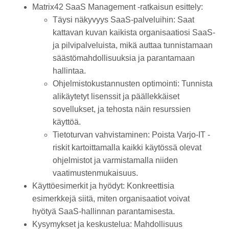
Matrix42 SaaS Management -ratkaisun esittely:
Täysi näkyvyys SaaS-palveluihin: Saat
kattavan kuvan kaikista organisaatiosi SaaS-
ja pilvipalveluista, mikä auttaa tunnistamaan
säästömahdollisuuksia ja parantamaan
hallintaa.
Ohjelmistokustannusten optimointi: Tunnista
alikäytetyt lisenssit ja päällekkäiset
sovellukset, ja tehosta näin resurssien
käyttöä.
Tietoturvan vahvistaminen: Poista Varjo-IT -
riskit kartoittamalla kaikki käytössä olevat
ohjelmistot ja varmistamalla niiden
vaatimustenmukaisuus.
Käyttöesimerkit ja hyödyt: Konkreettisia
esimerkkejä siitä, miten organisaatiot voivat
hyötyä SaaS-hallinnan parantamisesta.
Kysymykset ja keskustelua: Mahdollisuus