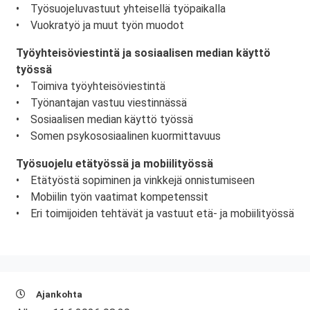
• Työsuojeluvastuut yhteisellä työpaikalla
• Vuokratyö ja muut työn muodot
Työyhteisöviestintä ja sosiaalisen median käyttö
työssä
• Toimiva työyhteisöviestintä
• Työnantajan vastuu viestinnässä
• Sosiaalisen median käyttö työssä
• Somen psykososiaalinen kuormittavuus
Työsuojelu etätyössä ja mobiilityössä
• Etätyöstä sopiminen ja vinkkejä onnistumiseen
• Mobiilin työn vaatimat kompetenssit
• Eri toimijoiden tehtävät ja vastuut etä- ja mobiilityössä
Ajankohta