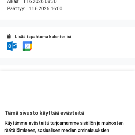
Alkaa:
11.6.2026 08:30
Päättyy:
11.6.2026 16:00
Lisää tapahtuma kalenteriisi
Kurssipaikka
Scandic Rosendahl
Pyynikintie 13
33230 Tampere
Tämä sivusto käyttää evästeitä
Tarkempi kartta ja ajo-ohjeet
Käytämme evästeitä tarjoamamme sisällön ja mainosten
räätälöimiseen, sosiaalisen median ominaisuuksien