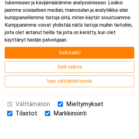
tukemiseen ja kävijämäärämme analysoimiseen. Lisäksi
jaamme sosiaalisen median, mainosalan ja analytiikka-alan
kumppaneillemme tietoja siitä, miten käytät sivustoamme.
Kumppanimme voivat yhdistää näitä tietoja muihin tietoihin,
joita olet antanut heille tai joita on kerätty, kun olet
käyttänyt heidän palvelujaan.
Salli kaikki
Salli valinta
Vain välttämättömät
Välttämätön
Mieltymykset
Tilastot
Markkinointi
Suomen Ensiapukoulutus Oy / Valimotie 21 / 00380 Helsinki
010 5251 260 /
kurssille@suomenensiapukoulutus.fi
Tietosuojaseloste ja evästeiden käyttö