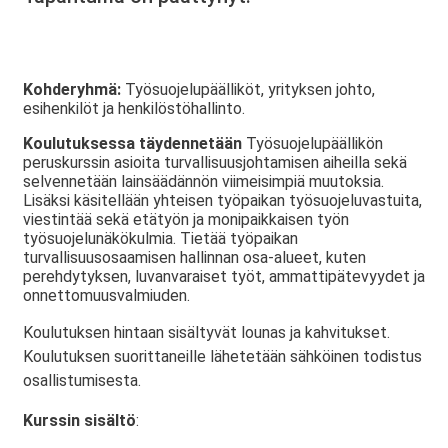
Kohderyhmä:
Työsuojelupäälliköt, yrityksen johto,
esihenkilöt ja henkilöstöhallinto.
Koulutuksessa täydennetään
Työsuojelupäällikön
peruskurssin asioita turvallisuusjohtamisen aiheilla sekä
selvennetään lainsäädännön viimeisimpiä muutoksia.
Lisäksi käsitellään yhteisen työpaikan työsuojeluvastuita,
viestintää sekä etätyön ja monipaikkaisen työn
työsuojelunäkökulmia. Tietää työpaikan
turvallisuusosaamisen hallinnan osa-alueet, kuten
perehdytyksen, luvanvaraiset työt, ammattipätevyydet ja
onnettomuusvalmiuden.
Koulutuksen hintaan sisältyvät lounas ja kahvitukset.
Koulutuksen suorittaneille lähetetään sähköinen todistus
osallistumisesta.
Kurssin sisältö
: