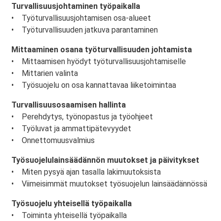
Turvallisuusjohtaminen työpaikalla
• Työturvallisuusjohtamisen osa-alueet
• Työturvallisuuden jatkuva parantaminen
Mittaaminen osana työturvallisuuden johtamista
• Mittaamisen hyödyt työturvallisuusjohtamiselle
• Mittarien valinta
• Työsuojelu on osa kannattavaa liiketoimintaa
Turvallisuusosaamisen hallinta
• Perehdytys, työnopastus ja työohjeet
• Työluvat ja ammattipätevyydet
• Onnettomuusvalmius
Työsuojelulainsäädännön muutokset ja päivitykset
• Miten pysyä ajan tasalla lakimuutoksista
• Viimeisimmät muutokset työsuojelun lainsäädännössä
Työsuojelu yhteisellä työpaikalla
• Toiminta yhteisellä työpaikalla