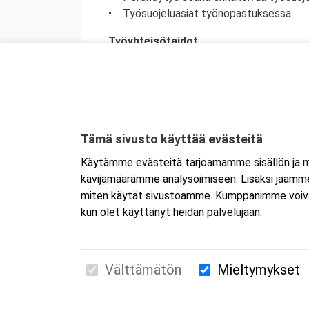
• Työsuojeluasiat työnopastuksessa
Työyhteisötaidot
• Työkäyttäytyminen ja vuorovaikutus
• Työpaikan ristiriitatilanteet
• Työpaikkakiusaaminen ja häirintä
Uhkaavan henkilön kohtaaminen
• Ilmeinen väkivallan uhka työpaikalla
Tämä sivusto käyttää evästeitä
• Uhkaavaan tilanteeseen varautuminen
Käytämme evästeitä tarjoamamme sisällön ja ma
• Uhkaavan henkilön kohtaaminen
kävijämäärämme analysoimiseen. Lisäksi jaamme 
• Toiminta uhkaavan tilanteen jälkeen
miten käytät sivustoamme. Kumppanimme voivat yhd
kun olet käyttänyt heidän palvelujaan.
Välttämätön
Mieltymykset
Suomen Ensiapukoulutus Oy / Valimotie 21 / 00
010 5251 260 /
kurssille@suomenensiapukoulut
Tietosuojaseloste ja evästeiden käyttö