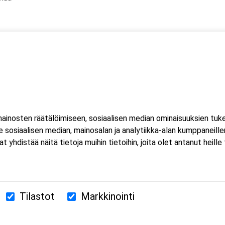
inosten räätälöimiseen, sosiaalisen median ominaisuuksien tuk
sosiaalisen median, mainosalan ja analytiikka-alan kumppaneillem
istää näitä tietoja muihin tietoihin, joita olet antanut heille ta
Tilastot
Markkinointi
380 Helsinki
us.fi