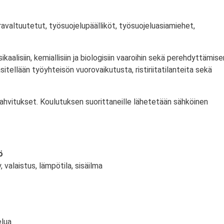
avaltuutetut, työsuojelupäälliköt, työsuojeluasiamiehet,
aalisiin, kemiallisiin ja biologisiin vaaroihin sekä perehdyttämise
itellään työyhteisön vuorovaikutusta, ristiriitatilanteita sekä
kahvitukset. Koulutuksen suorittaneille lähetetään sähköinen
ö
, valaistus, lämpötila, sisäilma
elua