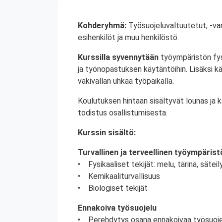
Kohderyhmä:
Työsuojeluvaltuutetut, -var
esihenkilöt ja muu henkilöstö.
Kurssilla syvennytään
työympäristön fysik
ja työnopastuksen käytäntöihin. Lisäksi käs
väkivallan uhkaa työpaikalla.
Koulutuksen hintaan sisältyvät lounas ja 
todistus osallistumisesta.
Kurssin sisältö:
Turvallinen ja terveellinen työympärist
• Fysikaaliset tekijät: melu, tärinä, säteily
• Kemikaaliturvallisuus
• Biologiset tekijät
Ennakoiva työsuojelu
• Perehdytys osana ennakoivaa työsuoj