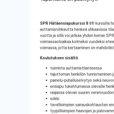
SPR Hätäensiapukurssi 8 t®
kurssilla h
auttamisrohkeutta henkeä uhkaavissa til
vuotta ja sillä voi jatkaa yhden kerran S
voimassaoloaikaa kolmeksi vuodeksi etee
voimassa, jotta kertaaminen on mahdollist
Koulutuksen sisältö
toiminta auttamistilanteessa
tajuttoman henkilön tunnistaminen j
painelu-puhalluselvytys sekä neuvov
ensiapu tukehtumassa olevalle henki
raajassa olevan suuren verenvuodo
sokki
tavallisimpien sairauskohtausten en
tyypillisimpien haavojen ja palovam