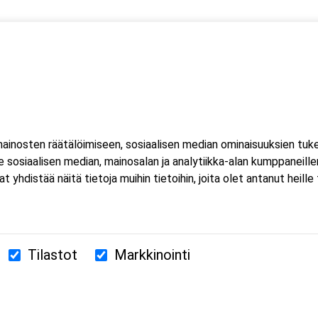
 yksi (1) kuorma- ja linja-auton kuljettajien ammattipätevyyden
htuu Microsoft Teams-sovelluksella. Voit osallistua
eella tai mobiililaitteella. Sovellusta ei tarvitse ladata koneell
inosten räätälöimiseen, sosiaalisen median ominaisuuksien tuk
luat ladata Teams-sovelluksen, löydät sen omasta sovelluskaupasta
sosiaalisen median, mainosalan ja analytiikka-alan kumppaneillem
estissä.
istää näitä tietoja muihin tietoihin, joita olet antanut heille ta
Tilastot
Markkinointi
380 Helsinki
us.fi