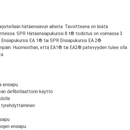
arjoitellaan hätäensiavun aiheita. Tavoitteena on lisätä
anteissa. SPR Hätäensiapukurssi 8 t® todistus on voimassa 3
PR Ensiapukurssi EA 1® tai SPR Ensiapukurssi EA 2®
npäin. Huomioithan, että EA1® tai EA2® pätevyyden tulee olla
a.
a ensiapu
an defibrillaattorin käyttö
lölle
n tyrehdyttäminen
siapu
mojen ensiapu