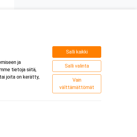
Salli kaikki
e
emiseen ja
.
Salli valinta
me tietoja siitä,
i joita on kerätty,
Vain
välttämättömät