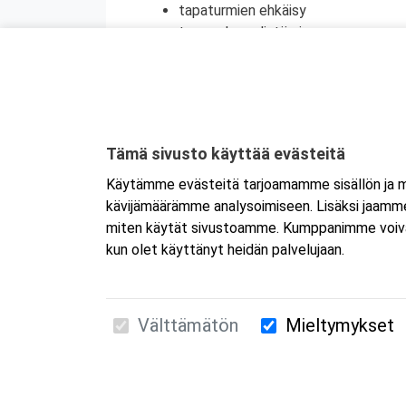
tapaturmien ehkäisy
terveyden edistäminen
henkinen ensiapu
Koulutuksesta on myös mahdollisuus saada
jatkokoulutuspäivä (vain 1 merkintä/vrk).
Kyseessä on etäkoulutus.
Koulutus tapa
Tämä sivusto käyttää evästeitä
koulutukseen selaimen kautta joko tietokon
Käytämme evästeitä tarjoamamme sisällön ja ma
tai mobiililaitteelle erikseen. Mikäli ha
kävijämäärämme analysoimiseen. Lisäksi jaamme 
Tarkemmat ohjeet lähetetään vahvistusvi
miten käytät sivustoamme. Kumppanimme voivat yhd
kun olet käyttänyt heidän palvelujaan.
Välttämätön
Mieltymykset
Suomen Ensiapukoulutus Oy / Valimotie 21 / 00
010 5251 260 /
kurssille@suomenensiapukoulut
Tietosuojaseloste ja evästeiden käyttö