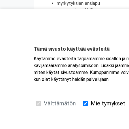
myrkytyksien ensiapu
tapaturmien ehkäisy
terveyden edistäminen
henkinen ensiapu
Koulutuksesta on myös mahdollisuus saada
jatkokoulutuspäivää.
Tämä sivusto käyttää evästeitä
Kyseessä on etäkoulutus.
Koulutus tapa
Käytämme evästeitä tarjoamamme sisällön ja ma
ladata koneelle, voit osallistua suoraan 
kävijämäärämme analysoimiseen. Lisäksi jaamme 
versio, Firefoxin uusin versio. Tarkemmat
miten käytät sivustoamme. Kumppanimme voivat yhd
kun olet käyttänyt heidän palvelujaan.
Välttämätön
Mieltymykset
Suomen Ensiapukoulutus Oy / Valimotie 21 / 00
010 5251 260 /
kurssille@suomenensiapukoulut
Tietosuojaseloste ja evästeiden käyttö