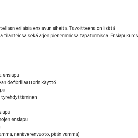
itellaan erilaisia ensiavun aiheita. Tavoitteena on lisätä
a tilanteissa sekä arjen pienemmissä tapaturmissa. Ensiapukurss
a ensiapu
an defibrillaattorin käyttö
apu
n tyrehdyttäminen
siapu
mojen ensiapu
u
vamma, nenäverenvuoto, pään vamma)