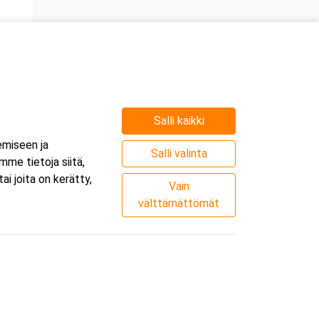
n
Salli kaikki
emiseen ja
Salli valinta
me tietoja siitä,
i joita on kerätty,
Vain
välttämättömät