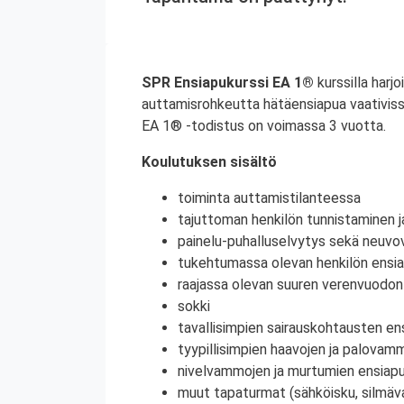
SPR Ensiapukurssi EA 1®
kurssilla harjo
auttamisrohkeutta hätäensiapua vaativiss
EA 1® -todistus on voimassa 3 vuotta.
Koulutuksen sisältö
toiminta auttamistilanteessa
tajuttoman henkilön tunnistaminen j
painelu-puhalluselvytys sekä neuvov
tukehtumassa olevan henkilön ensi
raajassa olevan suuren verenvuodo
sokki
tavallisimpien sairauskohtausten en
tyypillisimpien haavojen ja palovam
nivelvammojen ja murtumien ensiap
muut tapaturmat (sähköisku, silmä