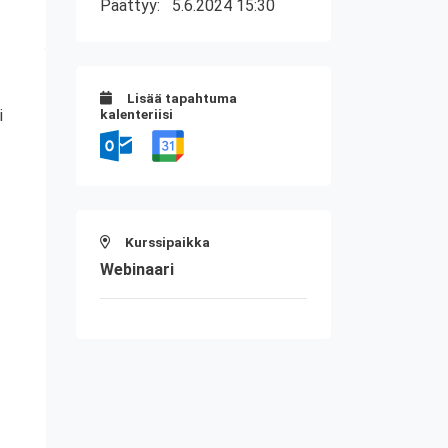
Päättyy:
5.6.2024 15:30
Lisää tapahtuma
i
kalenteriisi
Kurssipaikka
Webinaari