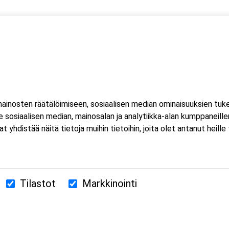
 kaksi (2) kuorma- ja linja-auton kuljettajien ammattipätevyyde
htuu Microsoft Teams-sovelluksessa. Sovellusta ei tarvitse
inosten räätälöimiseen, sosiaalisen median ominaisuuksien tuk
selaimessa. Tuetut selaimet: Microsoft Edge, Chromen uusin
sosiaalisen median, mainosalan ja analytiikka-alan kumppaneillem
 ohjeet lähetetään vahvistusviestissä.
istää näitä tietoja muihin tietoihin, joita olet antanut heille ta
Tilastot
Markkinointi
380 Helsinki
us.fi