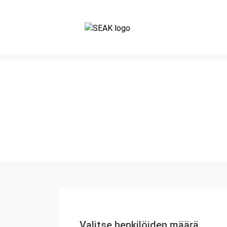
Valitse henkilöiden määrä