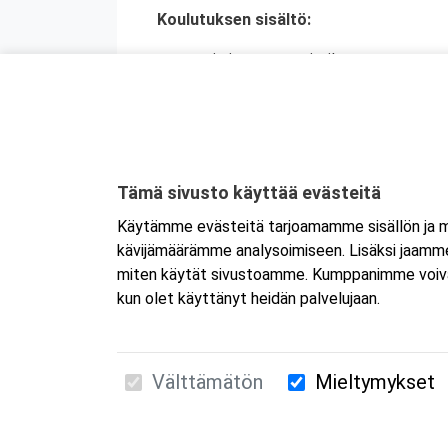
Koulutuksen sisältö:
toiminta auttamistilanteessa
tajuttoman henkilön tunnistaminen j
painelu-puhalluselvytys sekä neuvov
ensiapu tukehtumassa olevalle henki
raajassa olevan suuren verenvuodo
sokki
Tämä sivusto käyttää evästeitä
tapaturmien ehkäisy
Käytämme evästeitä tarjoamamme sisällön ja ma
kävijämäärämme analysoimiseen. Lisäksi jaamme 
miten käytät sivustoamme. Kumppanimme voivat yhd
kun olet käyttänyt heidän palvelujaan.
Välttämätön
Mieltymykset
Suomen Ensiapukoulutus Oy / Valimotie 21 / 00
010 5251 260 /
kurssille@suomenensiapukoulut
Tietosuojaseloste ja evästeiden käyttö