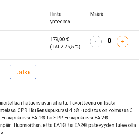
Hinta
Määrä
yhteensä
179,00 €
-
+
(+ALV 25,5 %)
harjoitellaan hätäensiavun aiheita. Tavoitteena on lisätä
nteissa. SPR Hätäensiapukurssi 4 t® -todistus on voimassa 3
PR Ensiapukurssi EA 1® tai SPR Ensiapukurssi EA 2®
npäin. Huomioithan, että EA1® tai EA2® pätevyyden tulee olla
a.