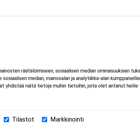
a ensiapu
an defibrillaattorin käyttö
lölle
n tyrehdyttäminen
inosten räätälöimiseen, sosiaalisen median ominaisuuksien tuk
sosiaalisen median, mainosalan ja analytiikka-alan kumppaneillem
istää näitä tietoja muihin tietoihin, joita olet antanut heille ta
Tilastot
Markkinointi
380 Helsinki
us.fi