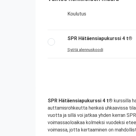
Koulutus
SPR Hätäensiapukurssi 4 t®
Syötä alennuskoodi
SPR Hätäensiapukurssi 4 t®
kurssilla 
auttamisrohkeutta henkeä uhkaavissa tila
vuotta ja sillä voi jatkaa yhden kerran S
voimassaoloaikaa kolmeksi vuodeksi etee
voimassa, jotta kertaaminen on mahdollist