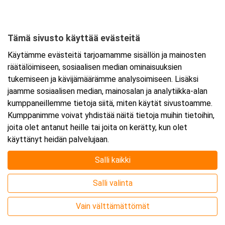
Hirsimäenkatu 1
53500 Lappeenranta
Tämä sivusto käyttää evästeitä
Tarkempi kartta ja ajo-ohjeet
Käytämme evästeitä tarjoamamme sisällön ja mainosten
räätälöimiseen, sosiaalisen median ominaisuuksien
tukemiseen ja kävijämäärämme analysoimiseen. Lisäksi
jaamme sosiaalisen median, mainosalan ja analytiikka-alan
kumppaneillemme tietoja siitä, miten käytät sivustoamme.
Kumppanimme voivat yhdistää näitä tietoja muihin tietoihin,
joita olet antanut heille tai joita on kerätty, kun olet
käyttänyt heidän palvelujaan.
Salli kaikki
Salli valinta
Vain välttämättömät