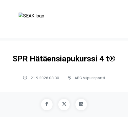
SPR Hätäensiapukurssi 4 t®
21.9.2026 08:30
ABC Viipurinportti