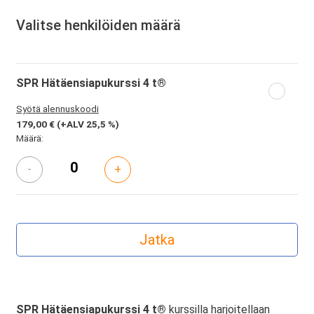
Valitse henkilöiden määrä
SPR Hätäensiapukurssi 4 t®
Syötä alennuskoodi
179,00 €
(+ALV 25,5 %)
Määrä:
-
+
SPR Hätäensiapukurssi 4 t®
kurssilla harjoitellaan