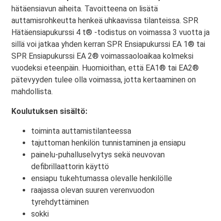
hätäensiavun aiheita. Tavoitteena on lisätä
auttamisrohkeutta henkeä uhkaavissa tilanteissa. SPR
Hätäensiapukurssi 4 t® -todistus on voimassa 3 vuotta ja
sillä voi jatkaa yhden kerran SPR Ensiapukurssi EA 1® tai
SPR Ensiapukurssi EA 2® voimassaoloaikaa kolmeksi
vuodeksi eteenpäin. Huomioithan, että EA1® tai EA2®
pätevyyden tulee olla voimassa, jotta kertaaminen on
mahdollista.
Koulutuksen sisältö:
toiminta auttamistilanteessa
tajuttoman henkilön tunnistaminen ja ensiapu
painelu-puhalluselvytys sekä neuvovan
defibrillaattorin käyttö
ensiapu tukehtumassa olevalle henkilölle
raajassa olevan suuren verenvuodon
tyrehdyttäminen
sokki