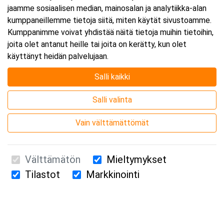
jaamme sosiaalisen median, mainosalan ja analytiikka-alan
kumppaneillemme tietoja siitä, miten käytät sivustoamme.
Kumppanimme voivat yhdistää näitä tietoja muihin tietoihin,
joita olet antanut heille tai joita on kerätty, kun olet
käyttänyt heidän palvelujaan.
Salli kaikki
Salli valinta
Vain välttämättömät
Välttämätön
Mieltymykset
Tilastot
Markkinointi
Suomen Ensiapukoulutus Oy / Valimotie 21 / 00380 Helsinki
010 5251 260 /
kurssille@suomenensiapukoulutus.fi
Tietosuojaseloste ja evästeiden käyttö