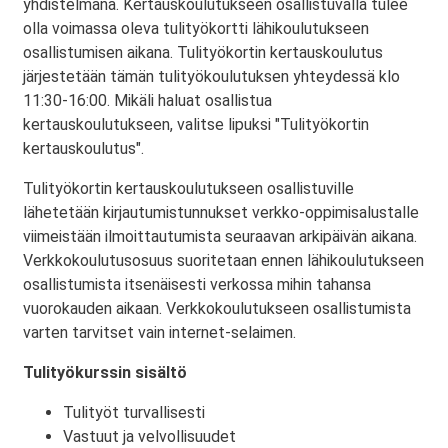
yhdistelmänä. Kertauskoulutukseen osallistuvalla tulee
olla voimassa oleva tulityökortti lähikoulutukseen
osallistumisen aikana. Tulityökortin kertauskoulutus
järjestetään tämän tulityökoulutuksen yhteydessä klo
11:30-16:00. Mikäli haluat osallistua
kertauskoulutukseen, valitse lipuksi "Tulityökortin
kertauskoulutus".
Tulityökortin kertauskoulutukseen osallistuville
lähetetään kirjautumistunnukset verkko-oppimisalustalle
viimeistään ilmoittautumista seuraavan arkipäivän aikana.
Verkkokoulutusosuus suoritetaan ennen lähikoulutukseen
osallistumista itsenäisesti verkossa mihin tahansa
vuorokauden aikaan. Verkkokoulutukseen osallistumista
varten tarvitset vain internet-selaimen.
Tulityökurssin sisältö
Tulityöt turvallisesti
Vastuut ja velvollisuudet