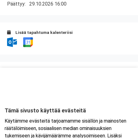
Päättyy:
29.10.2026 16:00
Lisää tapahtuma kalenteriisi
Kurssipaikka
ABC Lohja
Hossanmäentie 1
08350 Lohja
Tämä sivusto käyttää evästeitä
Tarkempi kartta ja ajo-ohjeet
Käytämme evästeitä tarjoamamme sisällön ja mainosten
räätälöimiseen, sosiaalisen median ominaisuuksien
tukemiseen ja kävijämäärämme analysoimiseen. Lisäksi