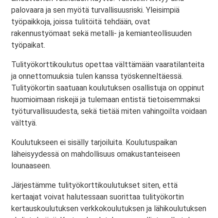
palovaara ja sen myötä turvallisuusriski. Yleisimpiä
työpaikkoja, joissa tulitöitä tehdään, ovat
rakennustyömaat sekä metalli- ja kemianteollisuuden
työpaikat.
Tulityökorttikoulutus opettaa välttämään vaaratilanteita
ja onnettomuuksia tulen kanssa työskenneltäessä.
Tulityökortin saatuaan koulutuksen osallistuja on oppinut
huomioimaan riskejä ja tulemaan entistä tietoisemmaksi
työturvallisuudesta, sekä tietää miten vahingoilta voidaan
välttyä.
Koulutukseen ei sisälly tarjoiluita. Koulutuspaikan
läheisyydessä on mahdollisuus omakustanteiseen
lounaaseen.
Järjestämme tulityökorttikoulutukset siten, että
kertaajat voivat halutessaan suorittaa tulityökortin
kertauskoulutuksen verkkokoulutuksen ja lähikoulutuksen