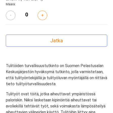
Määrä:
-
+
Tulitöiden turvallisuustutkinto on Suomen Pelastusalan
Keskusjärjestön hyväksymä tutkinto, jolla varmistetaan,
että tulityöntekijällä ja tulityöluvan myöntäjällä on riittävä
tieto tulityöturvallisuudesta.
Tulityöt ovat töitä, jotka aiheuttavat ympäristössä
paloriskin. Niiksi lasketaan kipinöintiä aiheuttavat tai
avoliekillä tehtävät työt, sekä voimakasta lämpösäteilyä
aiheuttavien välineiden käyttö. Tulitöihin liittyy aina