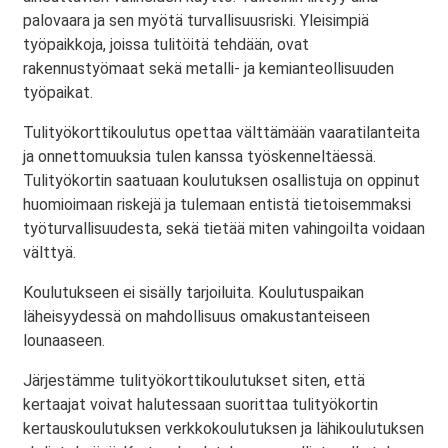
palovaara ja sen myötä turvallisuusriski. Yleisimpiä
työpaikkoja, joissa tulitöitä tehdään, ovat
rakennustyömaat sekä metalli- ja kemianteollisuuden
työpaikat.
Tulityökorttikoulutus opettaa välttämään vaaratilanteita
ja onnettomuuksia tulen kanssa työskenneltäessä.
Tulityökortin saatuaan koulutuksen osallistuja on oppinut
huomioimaan riskejä ja tulemaan entistä tietoisemmaksi
työturvallisuudesta, sekä tietää miten vahingoilta voidaan
välttyä.
Koulutukseen ei sisälly tarjoiluita. Koulutuspaikan
läheisyydessä on mahdollisuus omakustanteiseen
lounaaseen.
Järjestämme tulityökorttikoulutukset siten, että
kertaajat voivat halutessaan suorittaa tulityökortin
kertauskoulutuksen verkkokoulutuksen ja lähikoulutuksen