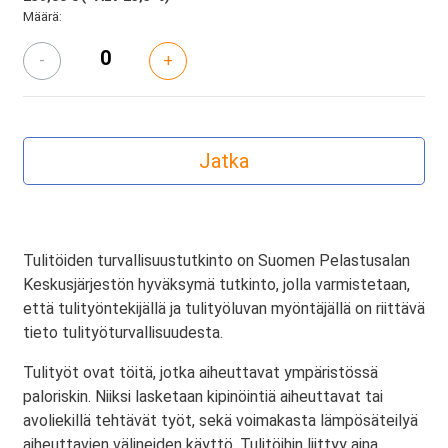
Määrä:
-
+
Tulitöiden turvallisuustutkinto on Suomen Pelastusalan
Keskusjärjestön hyväksymä tutkinto, jolla varmistetaan,
että tulityöntekijällä ja tulityöluvan myöntäjällä on riittävä
tieto tulityöturvallisuudesta.
Tulityöt ovat töitä, jotka aiheuttavat ympäristössä
paloriskin. Niiksi lasketaan kipinöintiä aiheuttavat tai
avoliekillä tehtävät työt, sekä voimakasta lämpösäteilyä
aiheuttavien välineiden käyttö. Tulitöihin liittyy aina