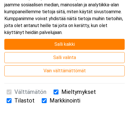
jaamme sosiaalisen median, mainosalan ja analytiikka-alan
kumppaneillemme tietoja siitä, miten käytät sivustoamme.
Kumppanimme voivat yhdistää näitä tietoja muihin tietoihin,
joita olet antanut heille tai joita on kerätty, kun olet
käyttänyt heidän palvelujaan.
Salli kaikki
Salli valinta
Vain välttämättömät
Välttämätön
Mieltymykset
Tilastot
Markkinointi
Suomen Ensiapukoulutus Oy / Valimotie 21 / 00380 Helsinki
010 5251 260 /
kurssille@suomenensiapukoulutus.fi
Tietosuojaseloste ja evästeiden käyttö