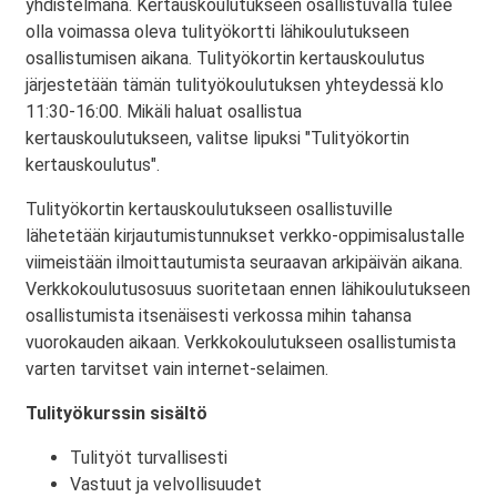
yhdistelmänä. Kertauskoulutukseen osallistuvalla tulee
olla voimassa oleva tulityökortti lähikoulutukseen
osallistumisen aikana. Tulityökortin kertauskoulutus
järjestetään tämän tulityökoulutuksen yhteydessä klo
11:30-16:00. Mikäli haluat osallistua
kertauskoulutukseen, valitse lipuksi "Tulityökortin
kertauskoulutus".
Tulityökortin kertauskoulutukseen osallistuville
lähetetään kirjautumistunnukset verkko-oppimisalustalle
viimeistään ilmoittautumista seuraavan arkipäivän aikana.
Verkkokoulutusosuus suoritetaan ennen lähikoulutukseen
osallistumista itsenäisesti verkossa mihin tahansa
vuorokauden aikaan. Verkkokoulutukseen osallistumista
varten tarvitset vain internet-selaimen.
Tulityökurssin sisältö
Tulityöt turvallisesti
Vastuut ja velvollisuudet