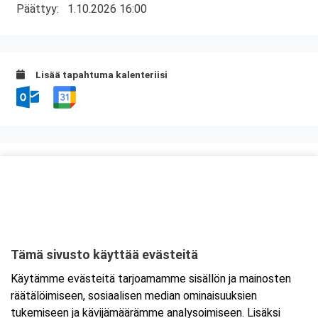
Päättyy:
1.10.2026 16:00
Lisää tapahtuma kalenteriisi
Kurssipaikka
Lounasravintola Saarikoski
Niittytie 12 (2.krs)
01510 Vantaa
Tämä sivusto käyttää evästeitä
Tarkempi kartta ja ajo-ohjeet
Käytämme evästeitä tarjoamamme sisällön ja mainosten
räätälöimiseen, sosiaalisen median ominaisuuksien
tukemiseen ja kävijämäärämme analysoimiseen. Lisäksi