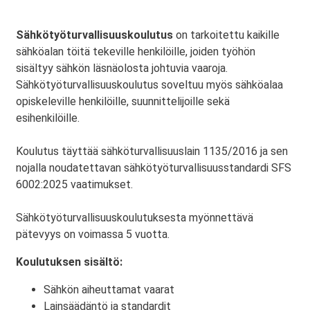
Sähkötyöturvallisuuskoulutus
on tarkoitettu kaikille
sähköalan töitä tekeville henkilöille, joiden työhön
sisältyy sähkön läsnäolosta johtuvia vaaroja.
Sähkötyöturvallisuuskoulutus soveltuu myös sähköalaa
opiskeleville henkilöille, suunnittelijoille sekä
esihenkilöille.
Koulutus täyttää sähköturvallisuuslain 1135/2016 ja sen
nojalla noudatettavan sähkötyöturvallisuusstandardi SFS
6002:2025 vaatimukset.
Sähkötyöturvallisuuskoulutuksesta myönnettävä
pätevyys on voimassa 5 vuotta.
Koulutuksen sisältö:
Sähkön aiheuttamat vaarat
Lainsäädäntö ja standardit