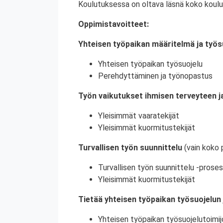
Koulutuksessa on oltava läsnä koko koulu
Oppimistavoitteet:
Yhteisen työpaikan määritelmä ja työs
Yhteisen työpaikan työsuojelu
Perehdyttäminen ja työnopastus
Työn vaikutukset ihmisen terveyteen ja
Yleisimmät vaaratekijät
Yleisimmät kuormitustekijät
Turvallisen työn suunnittelu
(vain koko 
Turvallisen työn suunnittelu -proses
Yleisimmät kuormitustekijät
Tietää yhteisen työpaikan työsuojelun 
Yhteisen työpaikan työsuojelutoimij