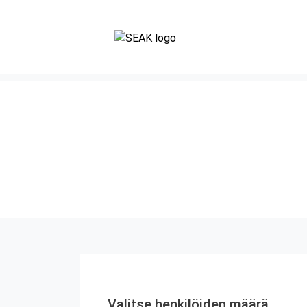
Valitse henkilöiden määrä