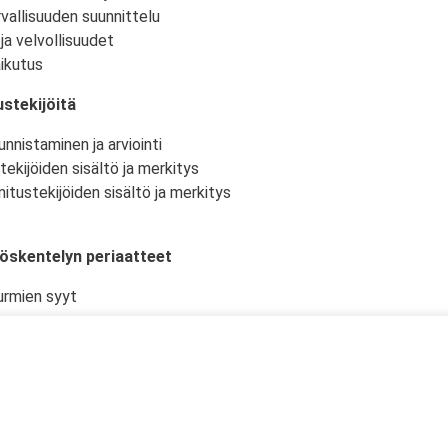
vallisuuden suunnittelu
ja velvollisuudet
ikutus
stekijöitä
nnistaminen ja arviointi
tekijöiden sisältö ja merkitys
itustekijöiden sisältö ja merkitys
yöskentelyn periaatteet
urmien syyt
istö ja -olosuhteet
kselliset työtehtävät ja niiden suunnittelu
en työturvallisuudelle