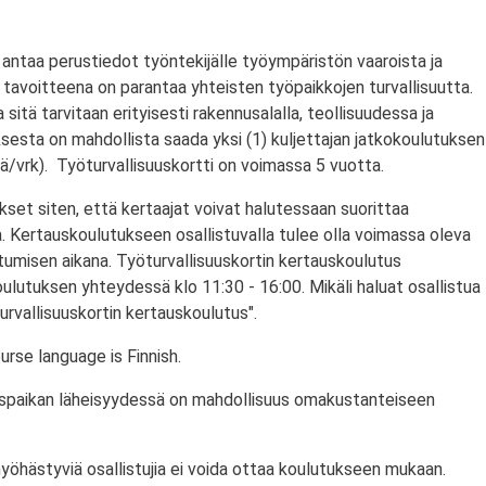
antaa perustiedot työntekijälle työympäristön vaaroista ja
tavoitteena on parantaa yhteisten työpaikkojen turvallisuutta.
a sitä tarvitaan erityisesti rakennusalalla, teollisuudessa ja
ksesta on mahdollista saada yksi (1) kuljettajan jatkokoulutuksen
/vrk). Työturvallisuuskortti on voimassa 5 vuotta.
set siten, että kertaajat voivat halutessaan suorittaa
. Kertauskoulutukseen osallistuvalla tulee olla voimassa oleva
stumisen aikana. Työturvallisuuskortin kertauskoulutus
ulutuksen yhteydessä klo 11:30 - 16:00. Mikäli haluat osallistua
urvallisuuskortin kertauskoulutus".
rse language is Finnish.
utuspaikan läheisyydessä on mahdollisuus omakustanteiseen
myöhästyviä osallistujia ei voida ottaa koulutukseen mukaan.