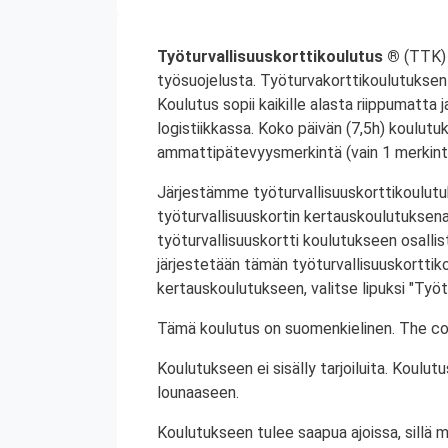
Työturvallisuuskorttikoulutus ®
(TTK) 
työsuojelusta. Työturvakorttikoulutuksen 
Koulutus sopii kaikille alasta riippumatta j
logistiikkassa. Koko päivän (7,5h) koulutu
ammattipätevyysmerkintä (vain 1 merkintä
Järjestämme työturvallisuuskorttikoulutuk
työturvallisuuskortin kertauskoulutuksena
työturvallisuuskortti koulutukseen osalli
järjestetään tämän työturvallisuuskorttiko
kertauskoulutukseen, valitse lipuksi "Työt
Tämä koulutus on suomenkielinen. The cou
Koulutukseen ei sisälly tarjoiluita. Koul
lounaaseen.
Koulutukseen tulee saapua ajoissa, sillä 