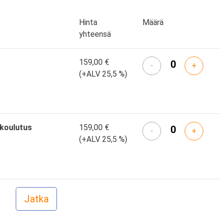
Hinta
Määrä
yhteensä
159,00 €
-
+
(+ALV 25,5 %)
skoulutus
159,00 €
-
+
(+ALV 25,5 %)