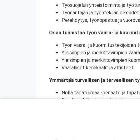
Työsuojelun yhteistoiminta ja työtur
Työnantajan ja työntekijän oikeudet 
Perehdytys, työnopastus ja vuorova
Osaa tunnistaa työn vaara- ja kuormitu
Työn vaara- ja kuormitustekijöiden tu
Yleisimpien ja merkittävimpien vaara
Yleisimpien ja merkittävimpien kuorm
Vaaralliset kemikaalit ja altisteet
Ymmärtää turvallisen ja terveellisen t
Nolla tapaturmaa -periaate ja tapat
Ennaltaehkäisy ja ennakointi
Turvallinen ja terveellinen työympär
Vaaralliset, luvanvaraiset ja poikkeu
Ymmärtää ihmisen toiminnan merkityks