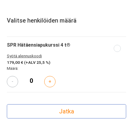
Valitse henkilöiden määrä
SPR Hätäensiapukurssi 4 t®
Syötä alennuskoodi
179,00 €
(+ALV 25,5 %)
Määrä:
-
+