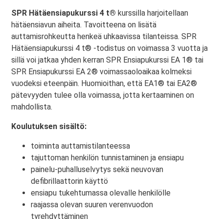
SPR Hätäensiapukurssi 4 t®
kurssilla harjoitellaan
hätäensiavun aiheita. Tavoitteena on lisätä
auttamisrohkeutta henkeä uhkaavissa tilanteissa. SPR
Hätäensiapukurssi 4 t® -todistus on voimassa 3 vuotta ja
sillä voi jatkaa yhden kerran SPR Ensiapukurssi EA 1® tai
SPR Ensiapukurssi EA 2® voimassaoloaikaa kolmeksi
vuodeksi eteenpäin. Huomioithan, että EA1® tai EA2®
pätevyyden tulee olla voimassa, jotta kertaaminen on
mahdollista.
Koulutuksen sisältö:
toiminta auttamistilanteessa
tajuttoman henkilön tunnistaminen ja ensiapu
painelu-puhalluselvytys sekä neuvovan
defibrillaattorin käyttö
ensiapu tukehtumassa olevalle henkilölle
raajassa olevan suuren verenvuodon
tyrehdyttäminen