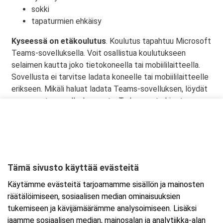
sokki
tapaturmien ehkäisy
Kyseessä on etäkoulutus
. Koulutus tapahtuu Microsoft
Teams-sovelluksella. Voit osallistua koulutukseen
selaimen kautta joko tietokoneella tai mobiililaitteella.
Sovellusta ei tarvitse ladata koneelle tai mobiililaitteelle
erikseen. Mikäli haluat ladata Teams-sovelluksen, löydät
sen omasta sovelluskaupasta. Tarkemmat ohjeet
lähetetään vahvistusviestissä.
Tämä sivusto käyttää evästeitä
Ajankohta
Käytämme evästeitä tarjoamamme sisällön ja mainosten
Alkaa:
25.9.2026 08:30
räätälöimiseen, sosiaalisen median ominaisuuksien
Päättyy:
25.9.2026 11:45
tukemiseen ja kävijämäärämme analysoimiseen. Lisäksi
jaamme sosiaalisen median, mainosalan ja analytiikka-alan