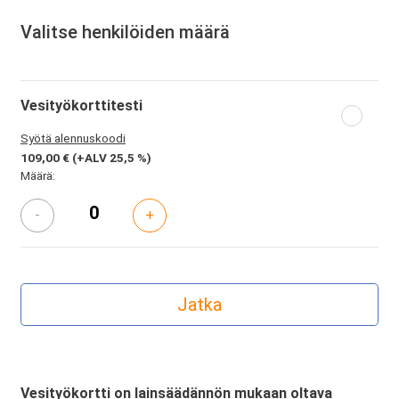
Valitse henkilöiden määrä
Vesityökorttitesti
Syötä alennuskoodi
109,00 €
(+ALV 25,5 %)
Määrä:
-
+
Vesityökortti on lainsäädännön mukaan oltava