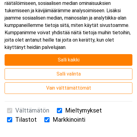
räätälöimiseen, sosiaalisen median ominaisuuksien
tukemiseen ja kävijämäärämme analysoimiseen. Lisäksi
jaamme sosiaalisen median, mainosalan ja analytiikka-alan
kumppaneillemme tietoja siitä, miten käytät sivustoamme.
Kumppanimme voivat yhdistää näitä tietoja muihin tietoihin,
joita olet antanut heille tai joita on kerätty, kun olet
Järjestäjä
käyttänyt heidän palvelujaan.
Salli kaikki
Salli valinta
Vain välttämättömät
Välttämätön
Mieltymykset
Tilastot
Markkinointi
Suomen Ensiapukoulutus Oy / Valimotie 21 / 00380 Helsinki
010 5251 260 /
kurssille@suomenensiapukoulutus.fi
Tietosuojaseloste ja evästeiden käyttö