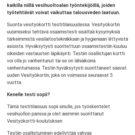
kaikilla niillä vesihuoltoalan työntekijöillä, joiden
työtehtävät voivat vaikuttaa talousveden laatuun.
Suorita vesityökortti testitilaisuudessa. Vesityökortin
uusimiseksi tehtävä osaamistesti sisältää kysymyksiä
tärkeimmistä vesilaitostekniikkaan ja hygieniaan liittyvistä
asioista. Hyväksytysti suoritettuun osaamistestiin kuuluu
oikeiden vastausten läpikäynti. Testiin osallistujan kortti
voi olla jo vanhentunut tai se on lähiaikoina
vanhentumassa. Testin hyväksytysti suorittaneet saavat
uuden Vesityökortin, joka on voimassa seuraavat 5
vuotta.
Kenelle testi sopii?
Tämä testitilaisuus sopii sinulle, jos työskentelet
vesihuollon parissa ja olet aiemmin suorittanut
Vesityökortti-koulutuksen
Testiin osallistuminen edellyttää vahvaa