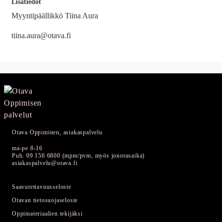
Lisätiedot
Myyntipäällikkö Tiina Aura
tiina.aura@otava.fi
Otava Oppiminen, asiakaspalvelu
ma-pe 8-16
Puh. 09 156 6800 (mpm/pvm, myös jonotusaika)
asiakaspalvelu@otava.fi
Saavutettavuusseloste
Otavan tietosuojaseloste
Oppimateriaalien tekijäksi