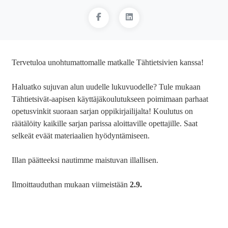
Tervetuloa unohtumattomalle matkalle Tähtietsivien kanssa!
Haluatko sujuvan alun uudelle lukuvuodelle? Tule mukaan
Tähtietsivät-aapisen käyttäjäkoulutukseen poimimaan parhaat
opetusvinkit suoraan sarjan oppikirjailijalta! Koulutus on
räätälöity kaikille sarjan parissa aloittaville opettajille. Saat
selkeät eväät materiaalien hyödyntämiseen.
Illan päätteeksi nautimme maistuvan illallisen.
Ilmoittauduthan mukaan viimeistään
2.9.