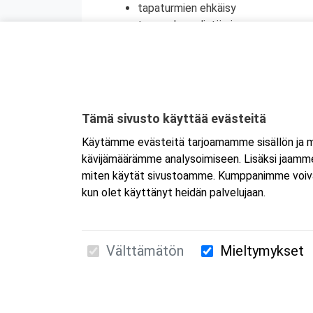
tapaturmien ehkäisy
terveyden edistäminen
henkinen ensiapu
Koulutuksesta on myös mahdollisuus saada
jatkokoulutuspäivä (vain 1 merkintä/vrk).
Kyseessä on etäkoulutus.
Koulutus tapa
Tämä sivusto käyttää evästeitä
koulutukseen selaimen kautta joko tietokon
Käytämme evästeitä tarjoamamme sisällön ja ma
tai mobiililaitteelle erikseen. Mikäli ha
kävijämäärämme analysoimiseen. Lisäksi jaamme 
Tarkemmat ohjeet lähetetään vahvistusvi
miten käytät sivustoamme. Kumppanimme voivat yhd
kun olet käyttänyt heidän palvelujaan.
Välttämätön
Mieltymykset
Suomen Ensiapukoulutus Oy / Valimotie 21 / 00
010 5251 260 /
kurssille@suomenensiapukoulut
Tietosuojaseloste ja evästeiden käyttö