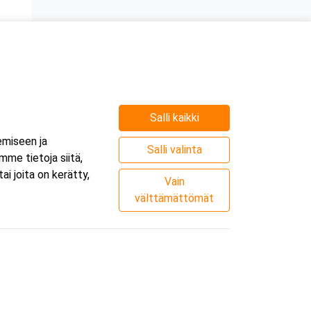
Salli kaikki
e
emiseen ja
.
Salli valinta
me tietoja siitä,
i joita on kerätty,
Vain
välttämättömät