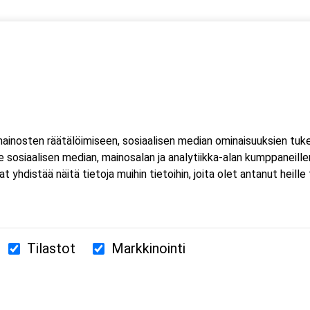
 yksi (1) kuorma- ja linja-auton kuljettajien ammattipätevyyden
htuu Microsoft Teams-sovelluksella. Voit osallistua
eella tai mobiililaitteella. Sovellusta ei tarvitse ladata koneell
inosten räätälöimiseen, sosiaalisen median ominaisuuksien tuk
luat ladata Teams-sovelluksen, löydät sen omasta sovelluskaupasta
sosiaalisen median, mainosalan ja analytiikka-alan kumppaneillem
estissä.
istää näitä tietoja muihin tietoihin, joita olet antanut heille ta
Tilastot
Markkinointi
380 Helsinki
us.fi