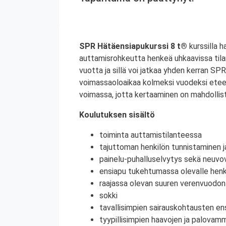
SPR Hätäensiapukurssi 8 t®
kurssilla h
auttamisrohkeutta henkeä uhkaavissa til
vuotta ja sillä voi jatkaa yhden kerran S
voimassaoloaikaa kolmeksi vuodeksi etee
voimassa, jotta kertaaminen on mahdollist
Koulutuksen sisältö
toiminta auttamistilanteessa
tajuttoman henkilön tunnistaminen j
painelu-puhalluselvytys sekä neuvov
ensiapu tukehtumassa olevalle henki
raajassa olevan suuren verenvuodo
sokki
tavallisimpien sairauskohtausten en
tyypillisimpien haavojen ja palovam