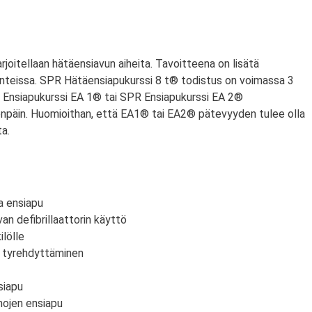
arjoitellaan hätäensiavun aiheita. Tavoitteena on lisätä
anteissa. SPR Hätäensiapukurssi 8 t® todistus on voimassa 3
PR Ensiapukurssi EA 1® tai SPR Ensiapukurssi EA 2®
npäin. Huomioithan, että EA1® tai EA2® pätevyyden tulee olla
a.
a ensiapu
an defibrillaattorin käyttö
lölle
n tyrehdyttäminen
siapu
mojen ensiapu