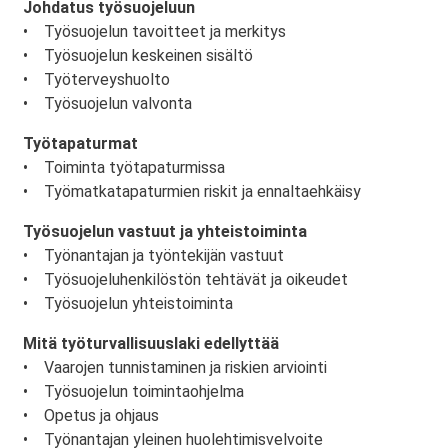
Johdatus työsuojeluun
• Työsuojelun tavoitteet ja merkitys
• Työsuojelun keskeinen sisältö
• Työterveyshuolto
• Työsuojelun valvonta
Työtapaturmat
• Toiminta työtapaturmissa
• Työmatkatapaturmien riskit ja ennaltaehkäisy
Työsuojelun vastuut ja yhteistoiminta
• Työnantajan ja työntekijän vastuut
• Työsuojeluhenkilöstön tehtävät ja oikeudet
• Työsuojelun yhteistoiminta
Mitä työturvallisuuslaki edellyttää
• Vaarojen tunnistaminen ja riskien arviointi
• Työsuojelun toimintaohjelma
• Opetus ja ohjaus
• Työnantajan yleinen huolehtimisvelvoite