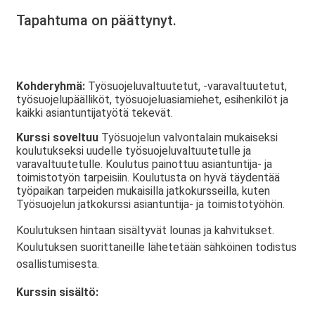
Tapahtuma on päättynyt.
Kohderyhmä:
Työsuojeluvaltuutetut, -varavaltuutetut,
työsuojelupäälliköt, työsuojeluasiamiehet, esihenkilöt ja
kaikki asiantuntijatyötä tekevät.
Kurssi soveltuu
Työsuojelun valvontalain mukaiseksi
koulutukseksi uudelle työsuojeluvaltuutetulle ja
varavaltuutetulle. Koulutus painottuu asiantuntija- ja
toimistotyön tarpeisiin. Koulutusta on hyvä täydentää
työpaikan tarpeiden mukaisilla jatkokursseilla, kuten
Työsuojelun jatkokurssi asiantuntija- ja toimistotyöhön.
Koulutuksen hintaan sisältyvät lounas ja kahvitukset.
Koulutuksen suorittaneille lähetetään sähköinen todistus
osallistumisesta.
Kurssin sisältö: