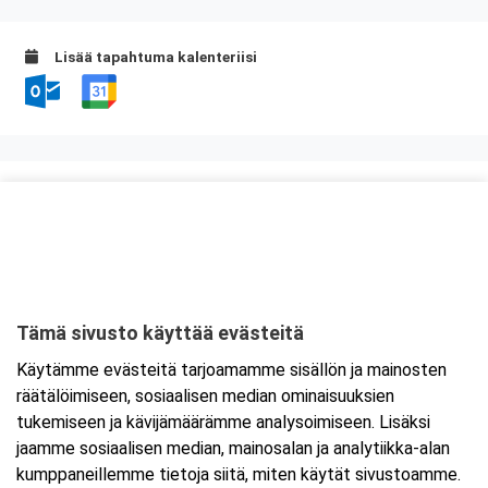
Lisää tapahtuma kalenteriisi
Kurssipaikka
Scandic Kuopio
Satamakatu 1
70100 Kuopio
Tämä sivusto käyttää evästeitä
Tarkempi kartta ja ajo-ohjeet
Käytämme evästeitä tarjoamamme sisällön ja mainosten
räätälöimiseen, sosiaalisen median ominaisuuksien
tukemiseen ja kävijämäärämme analysoimiseen. Lisäksi
jaamme sosiaalisen median, mainosalan ja analytiikka-alan
kumppaneillemme tietoja siitä, miten käytät sivustoamme.