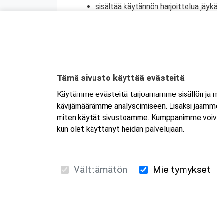
sisältää käytännön harjoittelua jäykä
vaihtaminen
antaa valmiudet teknisiin perusasioi
auttaa ennakoimaan työturvallisuusr
antaa edellytyksen työnantajalle my
Kurottajakoulutuksen kohderyhmä
Tämä sivusto käyttää evästeitä
Kurottajakoulutus on tarpeen henkilöille, 
Käytämme evästeitä tarjoamamme sisällön ja ma
säännöllisesti. Toteutus soveltuu myös esi
kävijämäärämme analysoimiseen. Lisäksi jaamme 
suunnitella nostotyön paremmin ja varmis
miten käytät sivustoamme. Kumppanimme voivat yhd
kun olet käyttänyt heidän palvelujaan.
Välttämätön
Mieltymykset
Suomen Ensiapukoulutus Oy / Valimotie 21 / 00
010 5251 260 /
kurssille@suomenensiapukoulut
Tietosuojaseloste ja evästeiden käyttö