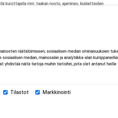
llä kurottajalla mm. taakan nosto, ajaminen, lisälaitteiden
hin
iskit
öntää kurottajakuljettajan ajolupa.
jotka käyttävät työssään kiinteää kurottajaa satunnaisesti tai
inosten räätälöimiseen, sosiaalisen median ominaisuuksien tuk
henkilöille sekä työturvallisuusvastaaville, jotta he voivat
sosiaalisen median, mainosalan ja analytiikka-alan kumppaneillem
taa turvallisen työskentely-ympäristön.
istää näitä tietoja muihin tietoihin, joita olet antanut heille ta
Tilastot
Markkinointi
380 Helsinki
us.fi