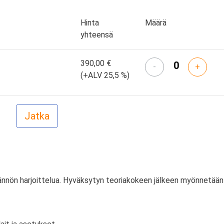
Hinta
Määrä
yhteensä
390,00 €
-
+
(+ALV 25,5 %)
tännön harjoittelua. Hyväksytyn teoriakokeen jälkeen myönnetään