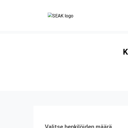
K
Valitse henkilöiden määrä