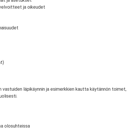
ait ja asetukset
velvoitteet ja oikeudet
inaisuudet
at)
 vastuiden läpikäynnin ja esimerkkien kautta käytännön toimet,
uolisesti.
sa olosuhteissa