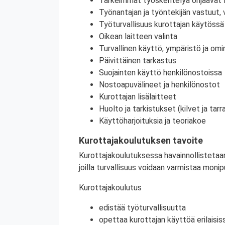
Tärkeimmät työskentelyä ohjaavat l
Työnantajan ja työntekijän vastuut, 
Työturvallisuus kurottajan käytössä
Oikean laitteen valinta
Turvallinen käyttö, ympäristö ja om
Päivittäinen tarkastus​
Suojainten käyttö henkilönostoissa​
Nostoapuvälineet ja henkilönostot
Kurottajan lisälaitteet
Huolto ja tarkistukset (kilvet ja tarr
Käyttöharjoituksia ja teoriakoe
Kurottajakoulutuksen tavoite
Kurottajakoulutuksessa havainnollistetaan
joilla turvallisuus voidaan varmistaa monip
Kurottajakoulutus
edistää työturvallisuutta
opettaa kurottajan käyttöä erilaisis