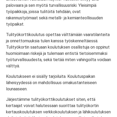
palovaara ja sen myötä turvallisuusriski. Yleisimpiä
työpaikkoja, joissa tulitöitä tehdään, ovat
rakennustyömaat sekä metalli- ja kemianteollisuuden
työpaikat.
Tulityökorttikoulutus opettaa välttämään vaaratilanteita
ja onnettomuuksia tulen kanssa työskenneltäessä.
Tulityökortin saatuaan koulutuksen osallistuja on oppinut
huomioimaan riskejä ja tulemaan entistä tietoisemmaksi
työturvallisuudesta, sekä tietää miten vahingoilta voidaan
välttyä.
Koulutukseen ei sisälly tarjoiluita. Koulutuspaikan
läheisyydessä on mahdollisuus omakustanteiseen
lounaaseen.
Järjestämme tulityökorttikoulutukset siten, että
kertaajat voivat halutessaan suorittaa tulityökortin
kertauskoulutuksen verkkokoulutuksen ja lähikoulutuksen