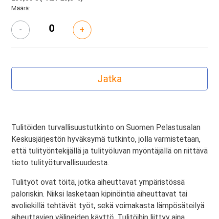
Määrä:
-
+
Tulitöiden turvallisuustutkinto on Suomen Pelastusalan
Keskusjärjestön hyväksymä tutkinto, jolla varmistetaan,
että tulityöntekijällä ja tulityöluvan myöntäjällä on riittävä
tieto tulityöturvallisuudesta.
Tulityöt ovat töitä, jotka aiheuttavat ympäristössä
paloriskin. Niiksi lasketaan kipinöintiä aiheuttavat tai
avoliekillä tehtävät työt, sekä voimakasta lämpösäteilyä
aiheuttavien välineiden käyttö. Tulitöihin liittyy aina