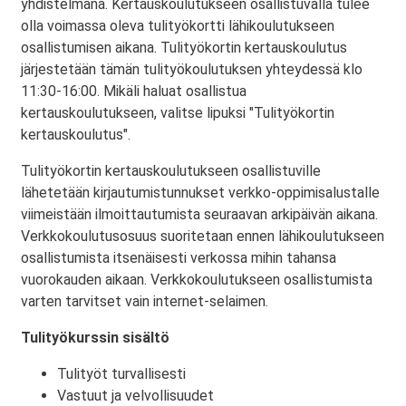
yhdistelmänä. Kertauskoulutukseen osallistuvalla tulee
olla voimassa oleva tulityökortti lähikoulutukseen
osallistumisen aikana. Tulityökortin kertauskoulutus
järjestetään tämän tulityökoulutuksen yhteydessä klo
11:30-16:00. Mikäli haluat osallistua
kertauskoulutukseen, valitse lipuksi "Tulityökortin
kertauskoulutus".
Tulityökortin kertauskoulutukseen osallistuville
lähetetään kirjautumistunnukset verkko-oppimisalustalle
viimeistään ilmoittautumista seuraavan arkipäivän aikana.
Verkkokoulutusosuus suoritetaan ennen lähikoulutukseen
osallistumista itsenäisesti verkossa mihin tahansa
vuorokauden aikaan. Verkkokoulutukseen osallistumista
varten tarvitset vain internet-selaimen.
Tulityökurssin sisältö
Tulityöt turvallisesti
Vastuut ja velvollisuudet