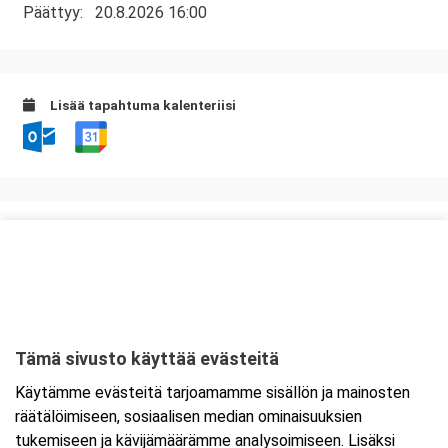
Päättyy:
20.8.2026 16:00
Lisää tapahtuma kalenteriisi
Kurssipaikka
Myllyn Hella
Askonkatu 13 E
15100 Lahti
Tämä sivusto käyttää evästeitä
Tarkempi kartta ja ajo-ohjeet
Käytämme evästeitä tarjoamamme sisällön ja mainosten
räätälöimiseen, sosiaalisen median ominaisuuksien
tukemiseen ja kävijämäärämme analysoimiseen. Lisäksi