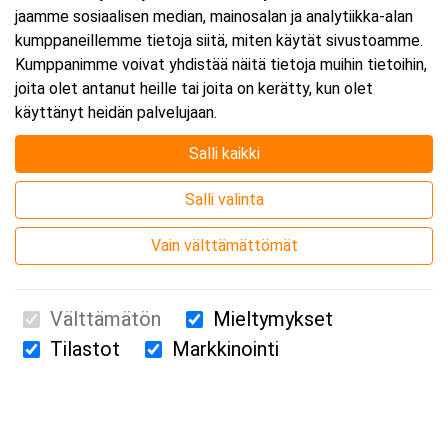
jaamme sosiaalisen median, mainosalan ja analytiikka-alan
kumppaneillemme tietoja siitä, miten käytät sivustoamme.
Kumppanimme voivat yhdistää näitä tietoja muihin tietoihin,
joita olet antanut heille tai joita on kerätty, kun olet
käyttänyt heidän palvelujaan.
Salli kaikki
Salli valinta
Vain välttämättömät
Välttämätön
Mieltymykset
Tilastot
Markkinointi
Suomen Ensiapukoulutus Oy / Valimotie 21 / 00380 Helsinki
010 5251 260 /
kurssille@suomenensiapukoulutus.fi
Tietosuojaseloste ja evästeiden käyttö