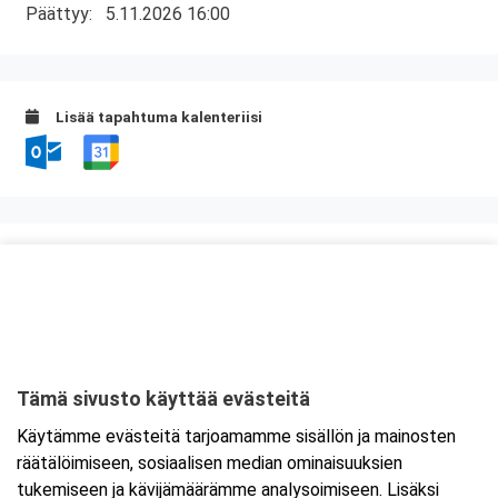
Päättyy:
5.11.2026 16:00
Lisää tapahtuma kalenteriisi
Kurssipaikka
Fast Oy
Kiilletie 1
90620 Oulu
Tämä sivusto käyttää evästeitä
Tarkempi kartta ja ajo-ohjeet
Käytämme evästeitä tarjoamamme sisällön ja mainosten
räätälöimiseen, sosiaalisen median ominaisuuksien
tukemiseen ja kävijämäärämme analysoimiseen. Lisäksi