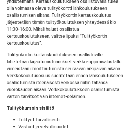
yhdistelmänä. Kertauskoulutukseen osallistuvalla tulee
olla voimassa oleva tulityökortti lähikoulutukseen
osallistumisen aikana. Tulityökortin kertauskoulutus
järjestetään tämän tulityökoulutuksen yhteydessä klo
11:30-16:00. Mikäli haluat osallistua
kertauskoulutukseen, valitse lipuksi "Tulityökortin
kertauskoulutus".
Tulityökortin kertauskoulutukseen osallistuville
lähetetään kirjautumistunnukset verkko-oppimisalustalle
viimeistään ilmoittautumista seuraavan arkipäivän aikana.
Verkkokoulutusosuus suoritetaan ennen lähikoulutukseen
osallistumista itsenäisesti verkossa mihin tahansa
vuorokauden aikaan. Verkkokoulutukseen osallistumista
varten tarvitset vain internet-selaimen.
Tulityökurssin sisältö
Tulityöt turvallisesti
Vastuut ja velvollisuudet