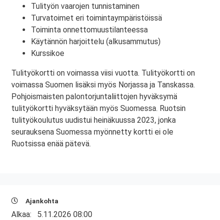
Tulityön vaarojen tunnistaminen
Turvatoimet eri toimintaympäristöissä
Toiminta onnettomuustilanteessa
Käytännön harjoittelu (alkusammutus)
Kurssikoe
Tulityökortti on voimassa viisi vuotta. Tulityökortti on
voimassa Suomen lisäksi myös Norjassa ja Tanskassa.
Pohjoismaisten palontorjuntaliittojen hyväksymä
tulityökortti hyväksytään myös Suomessa. Ruotsin
tulityökoulutus uudistui heinäkuussa 2023, jonka
seurauksena Suomessa myönnetty kortti ei ole
Ruotsissa enää pätevä.
Ajankohta
Alkaa:
5.11.2026 08:00