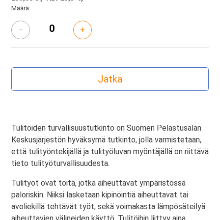
Määrä:
-
+
Tulitöiden turvallisuustutkinto on Suomen Pelastusalan
Keskusjärjestön hyväksymä tutkinto, jolla varmistetaan,
että tulityöntekijällä ja tulityöluvan myöntäjällä on riittävä
tieto tulityöturvallisuudesta.
Tulityöt ovat töitä, jotka aiheuttavat ympäristössä
paloriskin. Niiksi lasketaan kipinöintiä aiheuttavat tai
avoliekillä tehtävät työt, sekä voimakasta lämpösäteilyä
aiheuttavien välineiden käyttö. Tulitöihin liittyy aina