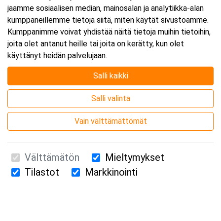
jaamme sosiaalisen median, mainosalan ja analytiikka-alan
kumppaneillemme tietoja siitä, miten käytät sivustoamme.
Kumppanimme voivat yhdistää näitä tietoja muihin tietoihin,
joita olet antanut heille tai joita on kerätty, kun olet
käyttänyt heidän palvelujaan.
Salli kaikki
Salli valinta
Vain välttämättömät
Välttämätön
Mieltymykset
Tilastot
Markkinointi
Suomen Ensiapukoulutus Oy / Valimotie 21 / 00380 Helsinki
010 5251 260 /
kurssille@suomenensiapukoulutus.fi
Tietosuojaseloste ja evästeiden käyttö