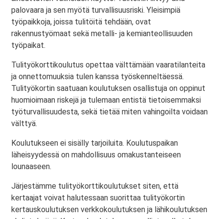
palovaara ja sen myötä turvallisuusriski. Yleisimpiä
työpaikkoja, joissa tulitöitä tehdään, ovat
rakennustyömaat sekä metalli- ja kemianteollisuuden
työpaikat.
Tulityökorttikoulutus opettaa välttämään vaaratilanteita
ja onnettomuuksia tulen kanssa työskenneltäessä.
Tulityökortin saatuaan koulutuksen osallistuja on oppinut
huomioimaan riskejä ja tulemaan entistä tietoisemmaksi
työturvallisuudesta, sekä tietää miten vahingoilta voidaan
välttyä.
Koulutukseen ei sisälly tarjoiluita. Koulutuspaikan
läheisyydessä on mahdollisuus omakustanteiseen
lounaaseen.
Järjestämme tulityökorttikoulutukset siten, että
kertaajat voivat halutessaan suorittaa tulityökortin
kertauskoulutuksen verkkokoulutuksen ja lähikoulutuksen