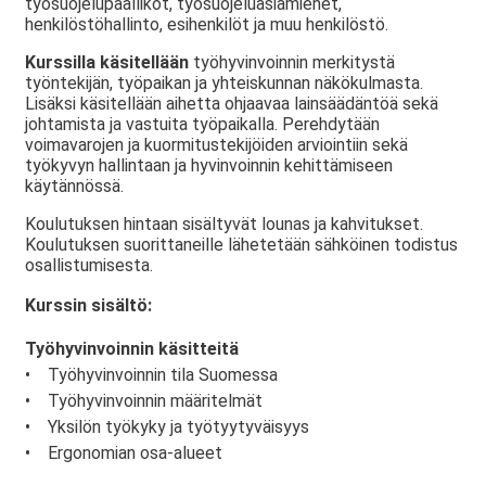
työsuojelupäälliköt, työsuojeluasiamiehet,
henkilöstöhallinto, esihenkilöt ja muu henkilöstö.
Kurssilla käsitellään
työhyvinvoinnin merkitystä
työntekijän, työpaikan ja yhteiskunnan näkökulmasta.
Lisäksi käsitellään aihetta ohjaavaa lainsäädäntöä sekä
johtamista ja vastuita työpaikalla. Perehdytään
voimavarojen ja kuormitustekijöiden arviointiin sekä
työkyvyn hallintaan ja hyvinvoinnin kehittämiseen
käytännössä.
Koulutuksen hintaan sisältyvät lounas ja kahvitukset.
Koulutuksen suorittaneille lähetetään sähköinen todistus
osallistumisesta.
Kurssin sisältö:
Työhyvinvoinnin käsitteitä
• Työhyvinvoinnin tila Suomessa
• Työhyvinvoinnin määritelmät
• Yksilön työkyky ja työtyytyväisyys
• Ergonomian osa-alueet