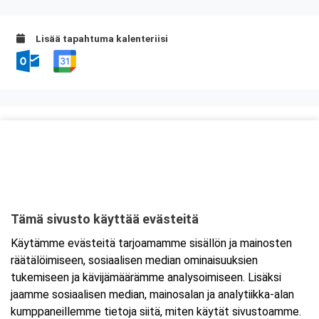
Lisää tapahtuma kalenteriisi
Kurssipaikka
Scandic Lahti City
Kauppakatu 10
15140 Lahti
Tämä sivusto käyttää evästeitä
Tarkempi kartta ja ajo-ohjeet
Käytämme evästeitä tarjoamamme sisällön ja mainosten
räätälöimiseen, sosiaalisen median ominaisuuksien
tukemiseen ja kävijämäärämme analysoimiseen. Lisäksi
jaamme sosiaalisen median, mainosalan ja analytiikka-alan
kumppaneillemme tietoja siitä, miten käytät sivustoamme.