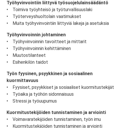
Työhyvinvointiin liittyvä työsuojelulainsäädäntö
• Toimiva työyhteisö ja työturvallisuuslaki
• Työterveyshuoltolain vaatimukset
• Muita työhyvinvointiin liittyviä lakeja ja asetuksia
Työhyvinvoinnin johtaminen
• Työhyvinvoinnin tavoitteet ja mittarit
• Työhyvinvoinnin kehittäminen
• Muutostilanteet
• Esihenkilön taidot
Työn fyysinen, psyykkinen ja sosiaalinen
kuormittavuus
• Fyysiset, psyykkiset ja sosiaaliset kuormitustekijät
• Työaika ja työhön sidonnaisuus
• Stressi ja työuupumus
Kuormitustekijöiden tunnistaminen ja arviointi
• Voimavaratekijöiden tunnistaminen, työn imu
• Kuormitustekijöiden tunnistaminen ja arviointi