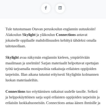
Tule tutustumaan Otavan peruskoulun englannin uutuuksiin!
Alakoulun
Skylight
ja yläkoulun
Connections
antavat
jokaiselle oppilaalle mahdollisuuden kehittyä tähdeksi omalla
taitotasollaan.
Skylight
avaa näkymän englannin kieleen, ympäröivään
maailmaan ja unelmiin! Sarjan materiaalit helpottavat opettajan
työtä tarjoamalla monipuolisia ratkaisuja erilaisten oppijoiden
tarpeisiin. Illan aikana tutustut erityisesti Skylightin kolmannen
luokan materiaaleihin.
Connections
tuo eriyttämisen ratkaisut uudelle tasolle. Selkeä
ja helppokäyttöinen sarja sopii erilaisten oppijoiden tarpeisiin ja
erilaisiin luokkahuoneisiin. Connections antaa äänen ihmisille ja