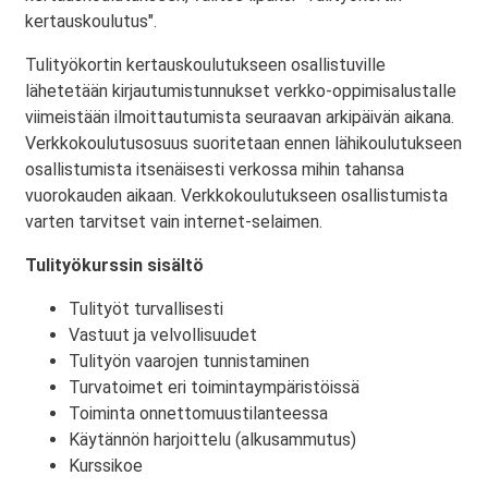
kertauskoulutus".
Tulityökortin kertauskoulutukseen osallistuville
lähetetään kirjautumistunnukset verkko-oppimisalustalle
viimeistään ilmoittautumista seuraavan arkipäivän aikana.
Verkkokoulutusosuus suoritetaan ennen lähikoulutukseen
osallistumista itsenäisesti verkossa mihin tahansa
vuorokauden aikaan. Verkkokoulutukseen osallistumista
varten tarvitset vain internet-selaimen.
Tulityökurssin sisältö
Tulityöt turvallisesti
Vastuut ja velvollisuudet
Tulityön vaarojen tunnistaminen
Turvatoimet eri toimintaympäristöissä
Toiminta onnettomuustilanteessa
Käytännön harjoittelu (alkusammutus)
Kurssikoe