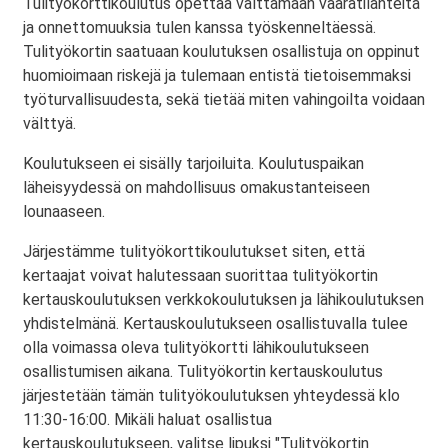
Tulityökorttikoulutus opettaa välttämään vaaratilanteita
ja onnettomuuksia tulen kanssa työskenneltäessä.
Tulityökortin saatuaan koulutuksen osallistuja on oppinut
huomioimaan riskejä ja tulemaan entistä tietoisemmaksi
työturvallisuudesta, sekä tietää miten vahingoilta voidaan
välttyä.
Koulutukseen ei sisälly tarjoiluita. Koulutuspaikan
läheisyydessä on mahdollisuus omakustanteiseen
lounaaseen.
Järjestämme tulityökorttikoulutukset siten, että
kertaajat voivat halutessaan suorittaa tulityökortin
kertauskoulutuksen verkkokoulutuksen ja lähikoulutuksen
yhdistelmänä. Kertauskoulutukseen osallistuvalla tulee
olla voimassa oleva tulityökortti lähikoulutukseen
osallistumisen aikana. Tulityökortin kertauskoulutus
järjestetään tämän tulityökoulutuksen yhteydessä klo
11:30-16:00. Mikäli haluat osallistua
kertauskoulutukseen, valitse lipuksi "Tulityökortin