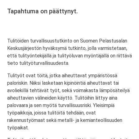
Tapahtuma on päättynyt.
Tulitöiden turvallisuustutkinto on Suomen Pelastusalan
Keskusjärjestön hyväksymä tutkinto, jolla varmistetaan,
että tulityöntekijällä ja tulityöluvan myöntäjällä on riittävä
tieto tulityöturvallisuudesta.
Tulityöt ovat töitä, jotka aiheuttavat ympäristössä
paloriskin. Niiksi lasketaan kipinöintiä aiheuttavat tai
avoliekillä tehtävät työt, sekä voimakasta lämpösäteilyä
aiheuttavien välineiden käyttö. Tulitöihin liittyy aina
palovaara ja sen myötä turvallisuusriski. Yleisimpiä
työpaikkoja, joissa tulitöitä tehdään, ovat
rakennustyömaat sekä metalli- ja kemianteollisuuden
työpaikat.