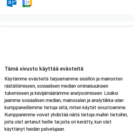
Kurssipaikka
Ravintola Kokkipoika
Antti Possin Kuja 1
33400 Tampere
Tämä sivusto käyttää evästeitä
Tarkempi kartta ja ajo-ohjeet
Käytämme evästeitä tarjoamamme sisällön ja mainosten
räätälöimiseen, sosiaalisen median ominaisuuksien
tukemiseen ja kävijämäärämme analysoimiseen. Lisäksi
jaamme sosiaalisen median, mainosalan ja analytiikka-alan
kumppaneillemme tietoja siitä, miten käytät sivustoamme.
Kumppanimme voivat yhdistää näitä tietoja muihin tietoihin,
joita olet antanut heille tai joita on kerätty, kun olet
käyttänyt heidän palvelujaan.