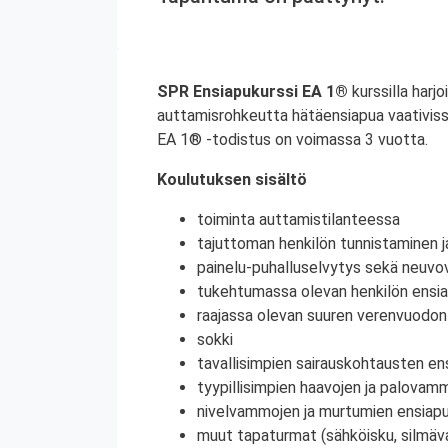
SPR Ensiapukurssi EA 1®
kurssilla harjo
auttamisrohkeutta hätäensiapua vaativiss
EA 1® -todistus on voimassa 3 vuotta.
Koulutuksen sisältö
toiminta auttamistilanteessa
tajuttoman henkilön tunnistaminen j
painelu-puhalluselvytys sekä neuvov
tukehtumassa olevan henkilön ensi
raajassa olevan suuren verenvuodo
sokki
tavallisimpien sairauskohtausten en
tyypillisimpien haavojen ja palovam
nivelvammojen ja murtumien ensiap
muut tapaturmat (sähköisku, silmä