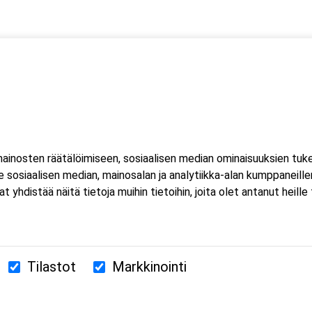
 kaksi (2) kuorma- ja linja-auton kuljettajien ammattipätevyyde
htuu Microsoft Teams-sovelluksella. Voit osallistua
eella tai mobiililaitteella. Sovellusta ei tarvitse ladata koneell
inosten räätälöimiseen, sosiaalisen median ominaisuuksien tuk
luat ladata Teams-sovelluksen, löydät sen omasta sovelluskaupasta
sosiaalisen median, mainosalan ja analytiikka-alan kumppaneillem
estissä.
istää näitä tietoja muihin tietoihin, joita olet antanut heille ta
Tilastot
Markkinointi
380 Helsinki
us.fi