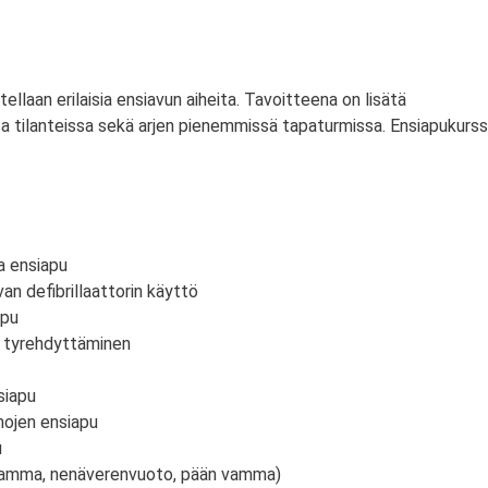
itellaan erilaisia ensiavun aiheita. Tavoitteena on lisätä
a tilanteissa sekä arjen pienemmissä tapaturmissa. Ensiapukurss
a ensiapu
an defibrillaattorin käyttö
apu
n tyrehdyttäminen
siapu
mojen ensiapu
u
vamma, nenäverenvuoto, pään vamma)