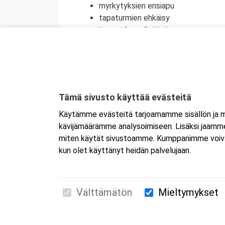
myrkytyksien ensiapu
tapaturmien ehkäisy
terveyden edistäminen
henkinen ensiapu
Koulutuksesta on myös mahdollisuus saada
jatkokoulutuspäivää (vain 1 merkintä/vrk).
Kyseessä on etäkoulutus.
Koulutus tapa
Tämä sivusto käyttää evästeitä
koulutukseen selaimen kautta joko tietokon
Käytämme evästeitä tarjoamamme sisällön ja ma
tai mobiililaitteelle erikseen. Mikäli ha
kävijämäärämme analysoimiseen. Lisäksi jaamme 
Tarkemmat ohjeet lähetetään vahvistusvi
miten käytät sivustoamme. Kumppanimme voivat yhd
kun olet käyttänyt heidän palvelujaan.
Välttämätön
Mieltymykset
Suomen Ensiapukoulutus Oy / Valimotie 21 / 00
010 5251 260 /
kurssille@suomenensiapukoulut
Tietosuojaseloste ja evästeiden käyttö