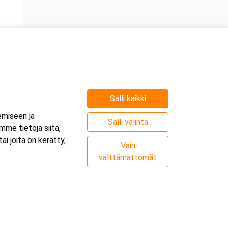
n
Salli kaikki
e
emiseen ja
.
Salli valinta
me tietoja siitä,
i joita on kerätty,
Vain
välttämättömät