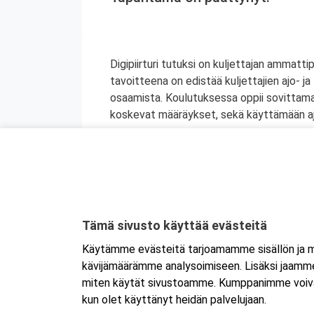
Digipiirturi tutuksi on kuljettajan ammat
tavoitteena on edistää kuljettajien ajo- ja 
osaamista. Koulutuksessa oppii sovittamaan
koskevat määräykset, sekä käyttämään ajop
Digipiirturin käyttö-, ajo-, ja lepoaika sekä
autonkuljettajan ammattipätevyyden jatkoko
Koulutus antaa erinomaiset valmiudet ajop
sekä työaikalain autonkuljettajia koskevi
Kyseessä on etäkoulutus.
Koulutus tap
Tämä sivusto käyttää evästeitä
koulutukseen selaimen kautta joko tietokon
Käytämme evästeitä tarjoamamme sisällön ja ma
tai mobiililaitteelle erikseen. Mikäli ha
kävijämäärämme analysoimiseen. Lisäksi jaamme 
Tarkemmat ohjeet lähetetään vahvistusvi
miten käytät sivustoamme. Kumppanimme voivat yhd
kun olet käyttänyt heidän palvelujaan.