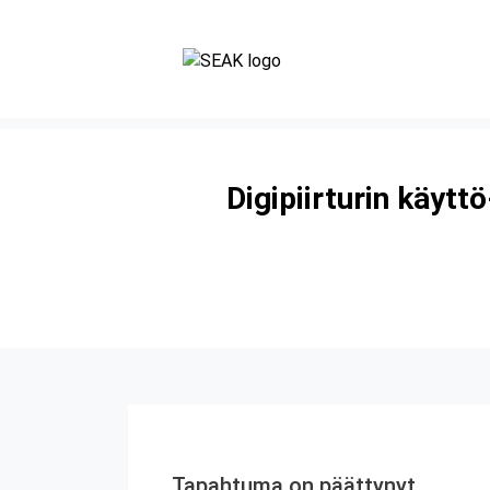
Digipiirturin käytt
Tapahtuma on päättynyt.