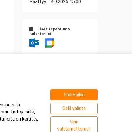
Päättyy:
4.9.2025 15:00
Lisää tapahtuma
kalenteriisi
Kurssipaikka
Webinaari
Salli kaikki
e
emiseen ja
.
Salli valinta
me tietoja siitä,
i joita on kerätty,
Vain
välttämättömät