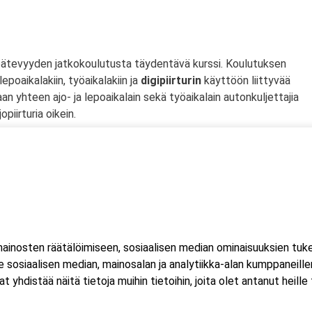
tipätevyyden jatkokoulutusta täydentävä kurssi. Koulutuksen
lepoaikalakiin, työaikalakiin ja
digipiirturin
käyttöön liittyvää
 yhteen ajo- ja lepoaikalain sekä työaikalain autonkuljettajia
iirturia oikein.
 työaikalakikoulutus on tarkoitettu kaikille kuorma- ja linja-
ulutusta suorittaville henkilöille (vain 1 trafimerkintä/vrk).
iirturin käyttöön sekä laajan ymmärryksen ajo- ja lepoaikalain
sta määräyksistä.
ahtuu Microsoft Teams-sovelluksella. Voit osallistua
eella tai mobiililaitteella. Sovellusta ei tarvitse ladata koneell
inosten räätälöimiseen, sosiaalisen median ominaisuuksien tuk
luat ladata Teams-sovelluksen, löydät sen omasta sovelluskaupasta
sosiaalisen median, mainosalan ja analytiikka-alan kumppaneillem
estissä.
istää näitä tietoja muihin tietoihin, joita olet antanut heille ta